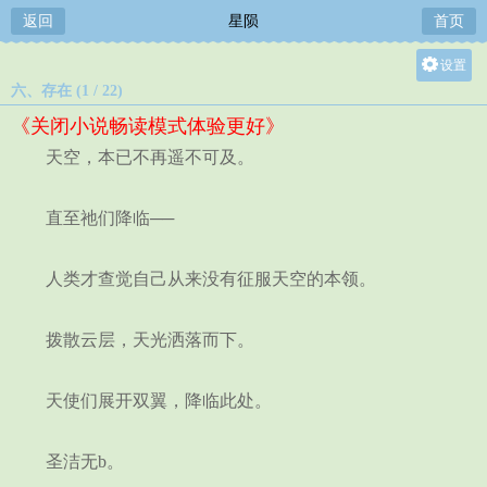
返回
星陨
首页
设置
六、存在 (1 / 22)
关灯
《关闭小说畅读模式体验更好》
大
天空，本已不再遥不可及。
中
小
直至祂们降临──
人类才查觉自己从来没有征服天空的本领。
拨散云层，天光洒落而下。
天使们展开双翼，降临此处。
圣洁无b。