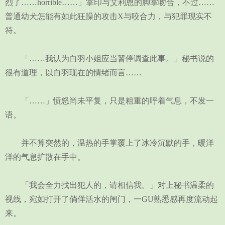
烈了……horrible……」掌印与艾利恩的脚掌吻合，不过……
普通幼犬怎能有如此狂躁的攻击X与咬合力，与犯罪现实不
符。
「……我认为白羽小姐应当暂停调查此事。」秘书说的
很有道理，以白羽现在的情绪而言……
「……」愤怒尚未平复，只是粗重的呼着气息，不发一
语。
并不算突然的，温热的手掌覆上了冰冷沉默的手，暖洋
洋的气息扩散在手中。
「我会全力找出犯人的，请相信我。」对上秘书温柔的
视线，宛如打开了倘佯活水的闸门，一GU熟悉感再度流动起
来。