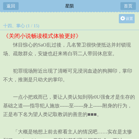
返回
星陨
首页
设置
十四、掌心 (1 / 15)
关灯
《关闭小说畅读模式体验更好》
大
怵目惊心的SaO乱过後，几名警卫很快便抵达并封锁现
中
场、疏散群众，安婕也赶来将白羽二人带回休息室。
小
犯罪现场附近出现了清晰可见浸润血迹的狗脚印，掌印
不大，推测是只幼犬的掌印。
一点小把戏而已，要让人类认知到弱r0U强食才是生存的
基础之道──指导犯人施放------至------身上------附身的行为，
正是布下名为望人类记取教训的善意的■■■。
「大概是牠想上前去察看主人的情况吧……实在是太惨