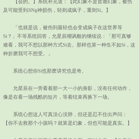
【会的。】系统补充道：【此幻象不是普通幻象，被伤
及可能受到JiNg神损伤，轻则成疯子，重则Si。】
「也就是说，被伤到最轻也会变成疯子在这世界等
Si？」不等系统回答，允星辰嘲讽般的继续说：「那可真够
难看，我可不想以那种方式Si去。那样也算一种生不如Si，这
种折磨我可不想受。」
系统心想你Si也那麽讲究也是奇。
允星辰在一旁看着那一大一小的身影，没有任何动作，
像是在看一场残酷的短片，等着结束再换下一场。
系统心想这人可真没心没肺，但还是忍不住出声问：
【你不去救那个小孩吗？就算是幻象，但也可能是真实。】