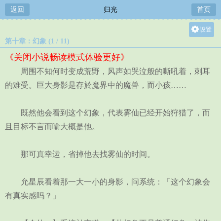
返回
归光
首页
设置
第十章：幻象 (1 / 11)
关灯
《关闭小说畅读模式体验更好》
大
周围不知何时变成荒野，风声如哭泣般的嘶吼着，刺耳
中
的难受。巨大身影是存於魔界中的魔兽，而小孩……
小
既然他会看到这个幻象，代表雾仙已经开始狩猎了，而
且目标不言而喻大概是他。
那可真幸运，省掉他去找雾仙的时间。
允星辰看着那一大一小的身影，问系统：「这个幻象会
有真实感吗？」