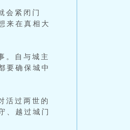
就会紧闭门
想来在真相大
事。自与城主
都要确保城中
对活过两世的
守、越过城门