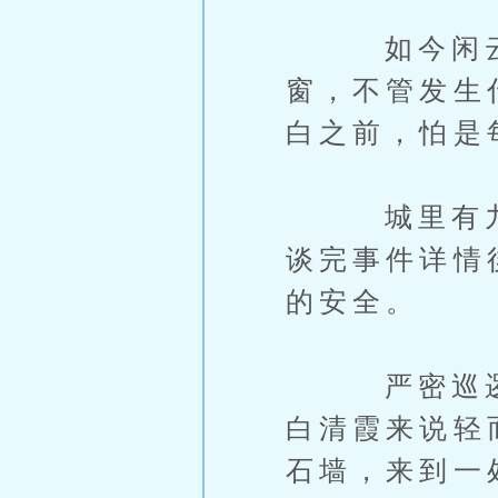
如今闲云城
窗，不管发生
白之前，怕是
城里有九重
谈完事件详情
的安全。
严密巡逻让
白清霞来说轻
石墙，来到一