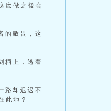
这麽做之後会
者的敬畏，这
。
剑柄上，透着
一路却迟迟不
在此地？