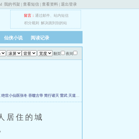
ed
我的书架
|
查看短信
|
查看资料
|
退出登录
留言：
通过邮件
、
站内短信
积分规则
解决跳到别的站
仙侠小说
阅读记录
翻页
夜间
慎
绝世小仙医张冬
吞噬古帝
简行诸天
雷武
天道天骄
开局签到荒古圣体
开局移植妖魔
人居住的城
。