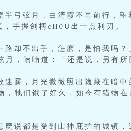
弓弦月，白清霞不再前行，望
气，手握剑柄cH0U出一点利刃。
却不出手，怎麽，是怕我吗？
弦月，喃喃道：「还是说，另有所
雾，月光微微照出隐藏在暗中
物，牠们饿了好久，如今有猎物在
说都是受到山神庇护的城镇，