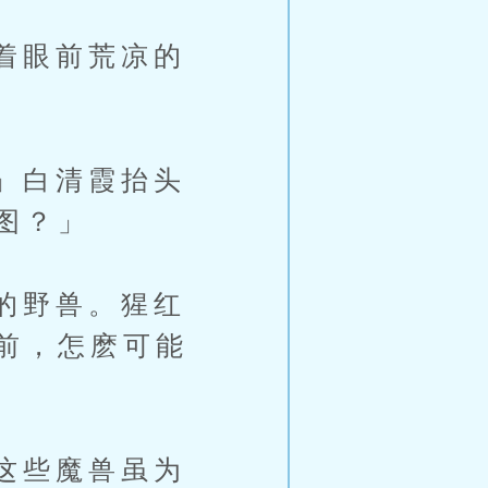
着眼前荒凉的
」白清霞抬头
图？」
的野兽。猩红
前，怎麽可能
这些魔兽虽为