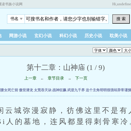
Hi,
undefin
藏读书族小说网
搜 索
书名
他
网游小说
玄幻小说
科幻小说
历史小说
耽美小说
第十二章：山神庙 (1 / 9)
上一章
章节目录
下一页
←
→
到妻女死亡前
傲世潜龙
太荒吞天诀
战神狂飙
武逆九千界
这个主角明明很强却异常谨
城弥漫寂静，彷佛这里不是有
Si人的墓地，连风都显得刺骨寒冷