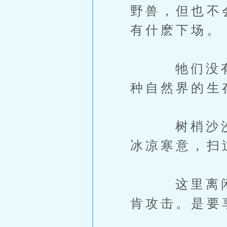
野兽，但也不
有什麽下场。
牠们没有智
种自然界的生
树梢沙沙作
冰凉寒意，扫
这里离闲云
肯攻击。是要