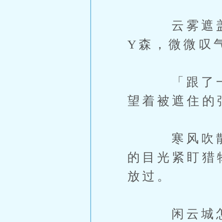
云雾遮盖半
Y森，微微叹
「跟了一路
望着被遮住的
寒风吹散迷
的目光紧盯猎
放过。
闲云城怎麽