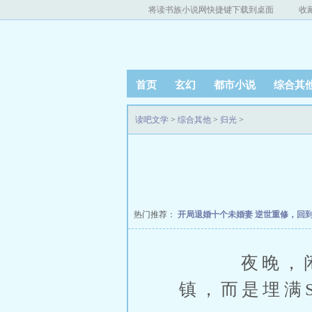
将读书族小说网快捷键下载到桌面
收
首页
玄幻
都市小说
综合其
读吧文学
>
综合其他
>
归光
>
热门推荐：
开局退婚十个未婚妻
逆世重修，回
夜晚，闲云
镇，而是埋满