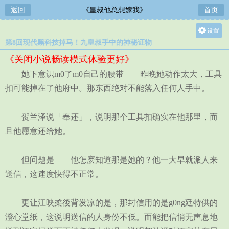
返回
《皇叔他总想嫁我》
首页
设置
第8回现代黑科技掉马！九皇叔手中的神秘证物
关灯
《关闭小说畅读模式体验更好》
大
她下意识m0了m0自己的腰带——昨晚她动作太大，工具
中
扣可能掉在了他府中。那东西绝对不能落入任何人手中。
小
贺兰泽说「奉还」，说明那个工具扣确实在他那里，而
且他愿意还给她。
但问题是——他怎麽知道那是她的？他一大早就派人来
送信，这速度快得不正常。
更让江映柔後背发凉的是，那封信用的是g0ng廷特供的
澄心堂纸，这说明送信的人身份不低。而能把信悄无声息地