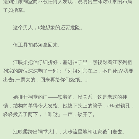
送到江家祠堂而不被任何人发现，说明贺兰泽对江家的布局
了如指掌。
这个男人，b她想象的还要危险。
但工具扣必须拿回来。
江映柔把信仔细折好，塞进袖子里，然後对着江家列祖
列宗的牌位深深鞠了一躬：「列祖列宗在上，不肖孙nV我要
出去g一票大的，回来再给你们烧纸。」
她推开祠堂的门——锁着的。没关系，这是老式的挂
锁，结构简单得令人发指。她拔下头上的簪子，cHa进锁孔，
轻轻拨弄了两下，「咔哒」一声，锁开了。
江映柔跨出祠堂大门，大步流星地朝江家後门走去。