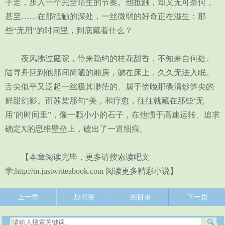
子走，步入一个完全陌生的节奏。他抵触，却又无可奈何，
甚至……在那抵触的深处，一丝微弱的好奇正在滋生：那
些“无用”的时间里，到底藏着什么？
夜风拂过庭院，带来隐约的桂花甜香，不知来自何处。
陆寻舟回到他那间简陋的厢房，躺在床上，久久无法入眠。
舌尖似乎又泛起一丝极其渺茫的、属于傍晚那碟清炒笋尖的
鲜甜幻影。而苏棠那句“美，和疗愈，往往就藏在那些‘无
用’的时间里”，像一颗小小的石子，在他惯于高速运转、追求
确定X的思维壁垒上，磕出了一道细痕。
【本章阅读完毕，更多请搜索读吧文
学;http://m.justwriteabook.com 阅读更多精彩小说】
上一章
加书签
回目录
下一页