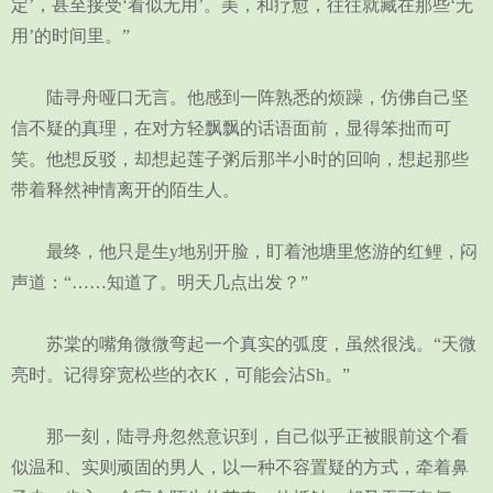
定’，甚至接受‘看似无用’。美，和疗愈，往往就藏在那些‘无
用’的时间里。”
陆寻舟哑口无言。他感到一阵熟悉的烦躁，仿佛自己坚
信不疑的真理，在对方轻飘飘的话语面前，显得笨拙而可
笑。他想反驳，却想起莲子粥后那半小时的回响，想起那些
带着释然神情离开的陌生人。
最终，他只是生y地别开脸，盯着池塘里悠游的红鲤，闷
声道：“……知道了。明天几点出发？”
苏棠的嘴角微微弯起一个真实的弧度，虽然很浅。“天微
亮时。记得穿宽松些的衣K，可能会沾Sh。”
那一刻，陆寻舟忽然意识到，自己似乎正被眼前这个看
似温和、实则顽固的男人，以一种不容置疑的方式，牵着鼻