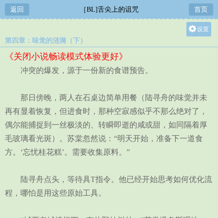
返回
［BL]舌尖上的诅咒
首页
设置
第四章：味觉的涟漪（下）
关灯
《关闭小说畅读模式体验更好》
大
冲突的爆发，源于一份新的食谱预告。
中
小
那日傍晚，两人在石桌边简单用餐（陆寻舟的味觉并未
再有显着恢复，但进食时，那种空寂感似乎不那么绝对了，
偶尔能捕捉到一丝极淡的、转瞬即逝的咸或甜，如同隔着厚
毛玻璃看光斑）。苏棠忽然说：“明天开始，准备下一道食
方。‘忘忧桂花糕’。需要收集原料。”
陆寻舟点头，等待具T指令。他已经开始思考如何优化流
程，哪怕是用这些原始工具。