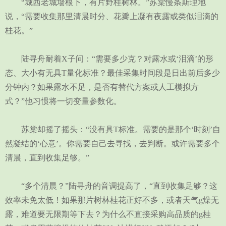
“城西老城墙根下，有片野桂树林。”苏棠慢条斯理地
说，“需要收集那里清晨时分、花瓣上凝有夜露或类似泪滴的
桂花。”
陆寻舟耐着X子问：“需要多少克？对露水或‘泪滴’的形
态、大小有无具T量化标准？最佳采集时间段是日出前后多少
分钟内？如果露水不足，是否有替代方案或人工模拟方
式？”他习惯将一切变量参数化。
苏棠却摇了摇头：“没有具T标准。需要的是那个‘时刻’自
然凝结的‘心意’。你需要自己去寻找，去判断。或许需要多个
清晨，直到收集足够。”
“多个清晨？”陆寻舟的音调提高了，“直到收集足够？这
效率未免太低！如果那片树林桂花正好不多，或者天气g燥无
露，难道要无限期等下去？为什么不直接采购高品质的g桂