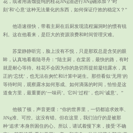
花，或者用蒸馏提纯的桂花JiNg油进行JiNg确添加？‘时
刻’和‘心意’这种无法量化的东西，如何保证疗效的稳定X？”
他语速很快，带着主厨在后厨发现流程漏洞时的惯有锐
利。这在他看来，是巨大的资源浪费和时间管理灾难。
苏棠静静听完，脸上没有不悦，只是那双总是含笑的眼
眸，认真地看着陆寻舟：“陆主厨，在棠居，最快的路，有时
就是耐心等待。桂花不会因为你的急切而提前凝结露水，真
正的‘忘忧’，也无法在匆忙和计算中诞生。那些看似‘无用’的
等待时间，观察露水如何形成、如何滴落的时间，恰恰是这
道食方里，最重要的‘一味药’。它叫‘过程’，也叫‘诚意’。”
他顿了顿，声音更缓：“你的世界里，一切都追求效率、
JiNg准、可控。这没有错。但在这里，我们治疗的是被那
种‘追求’本身所困住的心。所以，请试着慢下来，接受‘不确