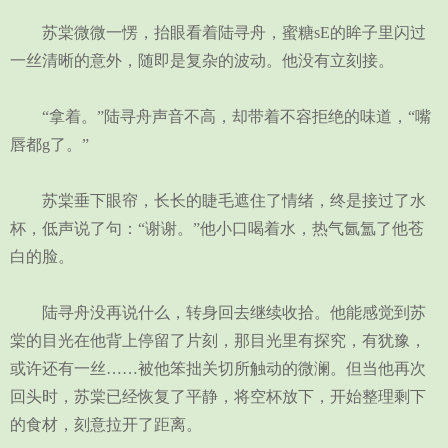
苏棠微微一愣，抬眼看着陆寻舟，蜜糖sE的眸子里闪过
一丝清晰的意外，随即是复杂的波动。他没有立刻接。
“拿着。”陆寻舟声音不高，却带着不容拒绝的味道，“嘴
唇都g了。”
苏棠垂下眼帘，长长的睫毛遮住了情绪，终是接过了水
杯，低声说了句：“谢谢。”他小口喝着水，热气氤氲了他苍
白的脸。
陆寻舟没再说什么，转身回去继续收拾。他能感觉到苏
棠的目光在他背上停留了片刻，那目光里有探究，有犹豫，
或许还有一丝……被他笨拙关切所触动的微澜。但当他再次
回头时，苏棠已经恢复了平静，将空杯放下，开始整理剩下
的食材，刻意拉开了距离。