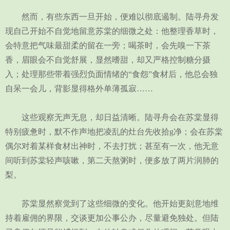
然而，有些东西一旦开始，便难以彻底遏制。陆寻舟发
现自己开始不自觉地留意苏棠的细微之处：他整理香草时，
会特意把气味最甜柔的留在一旁；喝茶时，会先嗅一下茶
香，眉眼会不自觉舒展，显然嗜甜，却又严格控制糖分摄
入；处理那些带着强烈负面情绪的“食怨”食材后，他总会独
自呆一会儿，背影显得格外单薄孤寂……
这些观察无声无息，却日益清晰。陆寻舟会在苏棠显得
特别疲惫时，默不作声地把凌乱的灶台先收拾g净；会在苏棠
偶尔对着某样食材出神时，不去打扰；甚至有一次，他无意
间听到苏棠轻声咳嗽，第二天熬粥时，便多放了两片润肺的
梨。
苏棠显然察觉到了这些细微的变化。他开始更刻意地维
持着雇佣的界限，交谈更加公事公办，尽量避免独处。但陆