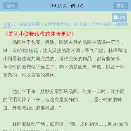
返回
［BL]舌尖上的诅咒
首页
设置
单元三：破镜圆汤圆（友情背叛之怨）(4)-升温：无声的关切与刻意的
关灯
距离
《关闭小说畅读模式体验更好》
大
汤圆终于包完、煮熟。圆润白胖的汤圆在清汤中沉浮，
中
淋上金h的糖桂花，注入温热的甜米酒，香气四溢。林晖和沈
小
小雨看着这碗共同完成的、堪称完美的作品，都有些怔忪。
争吵时的激烈似乎远去了，剩下的是疲惫、释然，以及一种
复杂的、难以言喻的感伤。
他们坐下来，默默分享那碗汤圆。吃第一口时，沈小雨
的眼泪又掉了下来，但这次是安静的。“……是小时候的味
道。外婆教我们的那种甜。”
林晖喉咙动了动，低声道：“嗯。皮也劲道……刚才r0u面