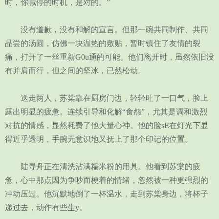
时，你喊停的时机，是对的。”
没有道歉，没有和解的宣言。但那一碗共同制作、共同
品尝的汤圆，仿佛一块温热的敷贴，暂时镇住了友情的裂
痛，打开了一丝重新G0u通的可能。他们离开时，虽然依旧没
有并肩而行，但之间的坚冰，已然松动。
送走两人，苏棠靠在厨房门边，轻轻吐了一口气，脸上
露出明显的疲惫。连续引导和化解“食怨”，尤其是调和激烈
对抗的情感，显然耗费了他大量心神。他的脸sE在灯光下显
得近乎透明，手腕无意识地又抚上了那个印记的位置。
陆寻舟正在清洗沾满糯米粉的用具。他看到苏棠的疲
惫，心中那点因为争吵而梗着的情绪，忽然被一种更强烈的
冲动压过。他沉默地倒了一杯温水，走到苏棠身边，将杯子
递过去，动作有些生y。