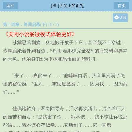
返回
［BL]舌尖上的诅咒
首页
设置
第十四章：终局启幕(下) (1 / 3)
关灯
《关闭小说畅读模式体验更好》
大
苏棠忍着剧痛，猛地掀开被子下床，甚至顾不上穿鞋，
中
赤脚踉跄着扑到窗边，SiSi盯着那棵完全枯Si的海棠树和异常
小
的天象。他的身T因为疼痛和恐惧而剧烈颤抖。
“来了……真的来了……”他喃喃自语，声音里充满了绝
望的宿命感，“诅咒……被彻底激发了……因为我……因为我
们……”
他倏地转身，看向陆寻舟，泪水再次涌出，混合着巨大
的痛苦和自责：“是我害了你……我不该……我不该让你说那
些话……我不该心存侥幸……它听到了……它一直都