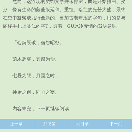
然而，这浮现的契约文字并未停留，而是开始扭曲、变
形，像有生命的藤蔓般延伸、重组。暗红的光芒大盛，最终
在空中凝聚成几行全新的、更加古老晦涩的字句，用的是与
阁楼手札上类似的字T，透着一GU冰冷无情的裁决意味：
「心契既破，宿怨昭彰。
荫木凋零，五感为偿。
七昼为限，月圆之时，
神厨之嗣，同心之宴。
内容未完，下一页继续阅读
上一章
加书签
回目录
下一页