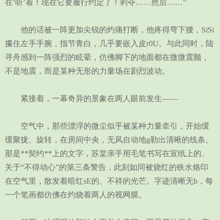
在‘听’着！现在它要履行约定了！剥夺……然后……”
他的话被一阵更加尖锐的灼痛打断，他疼得弯下腰，SiSi
攥住左手手腕，指节青白，几乎要嵌入皮r0U。与此同时，陆
寻舟感到一阵强烈的眩晕，仿佛脚下的地面都在微微震颤，
不是地震，而是某种无形的力量场在剧烈波动。
紧接着，一幕奇异的景象在两人眼前发生——
空气中，那些漂浮的微尘似乎被某种力量牵引，开始缓
缓聚拢、旋转，在房间中央，无风自动地g勒出清晰的线条。
那是**契约**上的文字，苏棠亲手用毛笔书写在宣纸上的、
关于“不得动心”的第三条警告，此刻如同被烧红的铁水烙印
在空气里，散发着暗红sE的、不祥的光芒。字迹清晰无b，每
一个笔画都仿佛在灼烧着两人的视网膜。