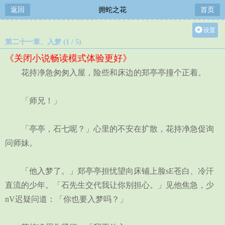
返回
拥蛇之花
首页
设置
第二十一章、入梦 (1 / 5)
关灯
《关闭小说畅读模式体验更好》
大
花持净急匆匆入屋，险些和床边的郑亭亭撞个正着。
中
小
「师兄！」
「亭亭，石七呢？」心里的不安在扩散，花持净急促询
问师妹。
「他入梦了。」郑亭亭担忧望向床铺上脸sE苍白、冷汗
直流的少年。「石先生交代我让你别担心。」见他焦急，少
nV迟疑问道：「你也要入梦吗？」