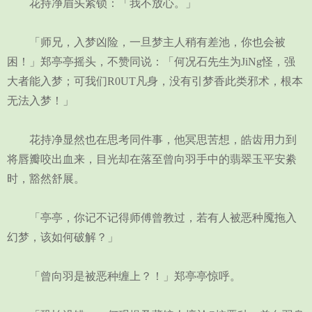
花持净眉头紧锁：「我不放心。」
「师兄，入梦凶险，一旦梦主人稍有差池，你也会被
困！」郑亭亭摇头，不赞同说：「何况石先生为JiNg怪，强
大者能入梦；可我们R0UT凡身，没有引梦香此类邪术，根本
无法入梦！」
花持净显然也在思考同件事，他冥思苦想，皓齿用力到
将唇瓣咬出血来，目光却在落至曾向羽手中的翡翠玉平安絭
时，豁然舒展。
「亭亭，你记不记得师傅曾教过，若有人被恶种魇拖入
幻梦，该如何破解？」
「曾向羽是被恶种缠上？！」郑亭亭惊呼。