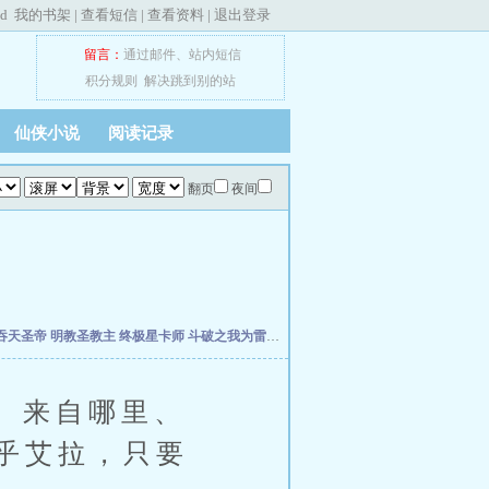
ed
我的书架
|
查看短信
|
查看资料
|
退出登录
留言：
通过邮件
、
站内短信
积分规则
解决跳到别的站
仙侠小说
阅读记录
翻页
夜间
吞天圣帝
明教圣教主
终极星卡师
斗破之我为雷帝
超维术士
长生武道：从太极养生功
、来自哪里、
乎艾拉，只要