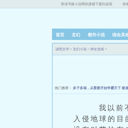
将读书族小说网快捷键下载到桌面
收
首页
玄幻
都市小说
综合其
读吧文学
>
玄幻小说
>
神女游戏
>
热门推荐：
多子多福，从娶妻开始争霸天下
极
我以前不在
入侵地球的目