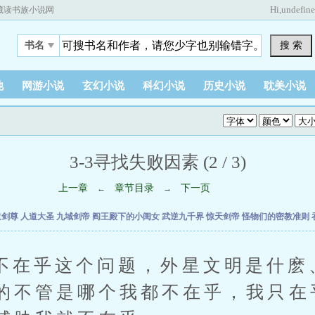
Hi,
undefin
藏读书族小说网
搜 索
书名
他
网游小说
玄幻小说
科幻小说
历史小说
耽美小说
3-3寻找失败因素 (2 / 3)
上一章
章节目录
下一页
←
→
道剑尊
人道大圣
九域剑帝
阎王殿下的小闺女
武逆九千界
惊天剑帝
怪物们的密教准则
乎这个问题，外星文明是什麽
的不管是哪个我都不在乎，我只在