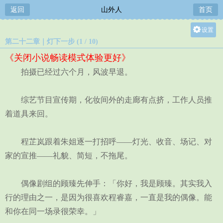
返回
山外人
首页
设置
第二十二章｜灯下一步 (1 / 10)
关灯
《关闭小说畅读模式体验更好》
大
拍摄已经过六个月，风波早退。
中
小
综艺节目宣传期，化妆间外的走廊有点挤，工作人员推
着道具来回。
程芷岚跟着朱姐逐一打招呼——灯光、收音、场记、对
家的宣推——礼貌、简短，不拖尾。
偶像剧组的顾臻先伸手：「你好，我是顾臻。其实我入
行的理由之一，是因为很喜欢程睿嘉，一直是我的偶像。能
和你在同一场录很荣幸。」