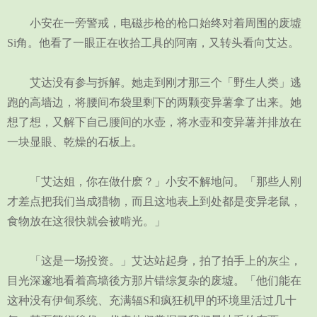
小安在一旁警戒，电磁步枪的枪口始终对着周围的废墟
Si角。他看了一眼正在收拾工具的阿南，又转头看向艾达。
艾达没有参与拆解。她走到刚才那三个「野生人类」逃
跑的高墙边，将腰间布袋里剩下的两颗变异薯拿了出来。她
想了想，又解下自己腰间的水壶，将水壶和变异薯并排放在
一块显眼、乾燥的石板上。
「艾达姐，你在做什麽？」小安不解地问。「那些人刚
才差点把我们当成猎物，而且这地表上到处都是变异老鼠，
食物放在这很快就会被啃光。」
「这是一场投资。」艾达站起身，拍了拍手上的灰尘，
目光深邃地看着高墙後方那片错综复杂的废墟。「他们能在
这种没有伊甸系统、充满辐S和疯狂机甲的环境里活过几十