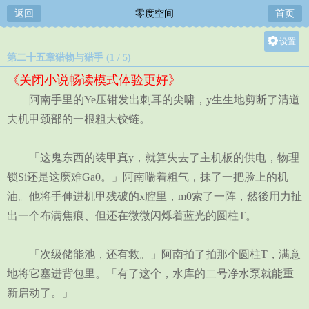
返回
零度空间
首页
设置
第二十五章猎物与猎手 (1 / 5)
关灯
《关闭小说畅读模式体验更好》
大
阿南手里的Ye压钳发出刺耳的尖啸，y生生地剪断了清道
中
夫机甲颈部的一根粗大铰链。
小
「这鬼东西的装甲真y，就算失去了主机板的供电，物理
锁Si还是这麽难Ga0。」阿南喘着粗气，抹了一把脸上的机
油。他将手伸进机甲残破的x腔里，m0索了一阵，然後用力扯
出一个布满焦痕、但还在微微闪烁着蓝光的圆柱T。
「次级储能池，还有救。」阿南拍了拍那个圆柱T，满意
地将它塞进背包里。「有了这个，水库的二号净水泵就能重
新启动了。」