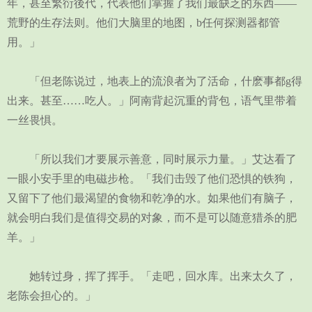
年，甚至繁衍後代，代表他们掌握了我们最缺乏的东西——
荒野的生存法则。他们大脑里的地图，b任何探测器都管
用。」
「但老陈说过，地表上的流浪者为了活命，什麽事都g得
出来。甚至……吃人。」阿南背起沉重的背包，语气里带着
一丝畏惧。
「所以我们才要展示善意，同时展示力量。」艾达看了
一眼小安手里的电磁步枪。「我们击毁了他们恐惧的铁狗，
又留下了他们最渴望的食物和乾净的水。如果他们有脑子，
就会明白我们是值得交易的对象，而不是可以随意猎杀的肥
羊。」
她转过身，挥了挥手。「走吧，回水库。出来太久了，
老陈会担心的。」