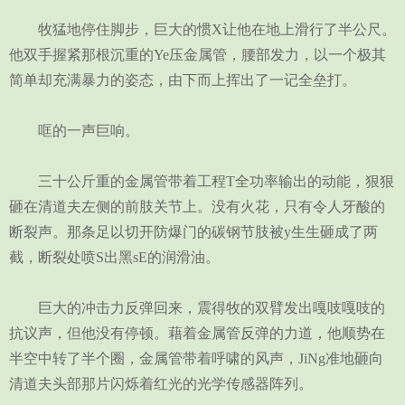
牧猛地停住脚步，巨大的惯X让他在地上滑行了半公尺。
他双手握紧那根沉重的Ye压金属管，腰部发力，以一个极其
简单却充满暴力的姿态，由下而上挥出了一记全垒打。
哐的一声巨响。
三十公斤重的金属管带着工程T全功率输出的动能，狠狠
砸在清道夫左侧的前肢关节上。没有火花，只有令人牙酸的
断裂声。那条足以切开防爆门的碳钢节肢被y生生砸成了两
截，断裂处喷S出黑sE的润滑油。
巨大的冲击力反弹回来，震得牧的双臂发出嘎吱嘎吱的
抗议声，但他没有停顿。藉着金属管反弹的力道，他顺势在
半空中转了半个圈，金属管带着呼啸的风声，JiNg准地砸向
清道夫头部那片闪烁着红光的光学传感器阵列。