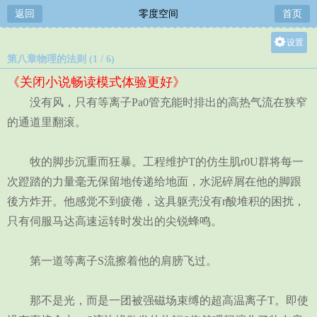
返回
零度空间
首页
设置
第八章物理的法则 (1 / 6)
关灯
《关闭小说畅读模式体验更好》
大
没有风，只有等离子Pa0管充能时排出的高热气流在狭窄
中
的通道里翻滚。
小
牧的脚步沉重而狂暴。工程维护T的仿生肌r0U群将每一
次蹬踏的力量毫无保留地传递给地面，水泥碎屑在他的脚跟
後方炸开。他感觉不到疲倦，这具躯壳没有r酸堆积的困扰，
只有伺服马达高速运转时发出的尖锐蜂鸣。
第一道等离子S流擦着他的肩膀飞过。
那不是光，而是一团被强磁场束缚的超高温离子T。即使