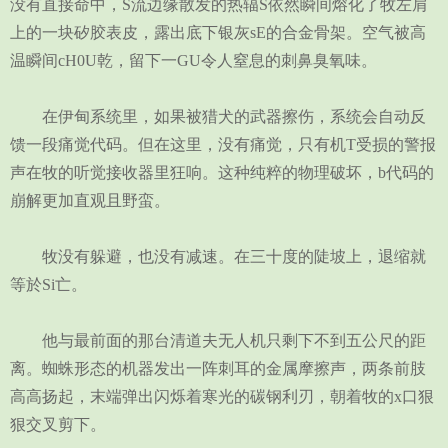
没有直接命中，S流边缘散发的热辐S依然瞬间熔化了牧左肩
上的一块矽胶表皮，露出底下银灰sE的合金骨架。空气被高
温瞬间cH0U乾，留下一GU令人窒息的刺鼻臭氧味。
在伊甸系统里，如果被猎犬的武器擦伤，系统会自动反
馈一段痛觉代码。但在这里，没有痛觉，只有机T受损的警报
声在牧的听觉接收器里狂响。这种纯粹的物理破坏，b代码的
崩解更加直观且野蛮。
牧没有躲避，也没有减速。在三十度的陡坡上，退缩就
等於Si亡。
他与最前面的那台清道夫无人机只剩下不到五公尺的距
离。蜘蛛形态的机器发出一阵刺耳的金属摩擦声，两条前肢
高高扬起，末端弹出闪烁着寒光的碳钢利刃，朝着牧的x口狠
狠交叉剪下。