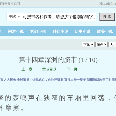
Hi,
undefin
藏读书族小说网
搜 索
书名
他
网游小说
玄幻小说
科幻小说
历史小说
耽美小说
第十四章深渊的脐带 (1 / 10)
上一章
章节目录
下一页
←
→
万界之大拯救
全球追捕：让你逃亡，你咋还破案
直视古神一整年
我用游戏改变了时间
轰鸣声在狭窄的车厢里回荡，
耳摩擦。