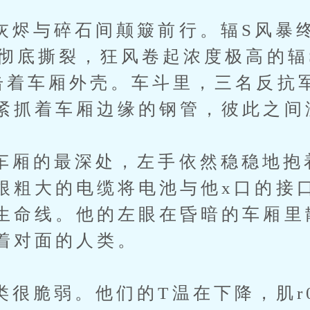
与碎石间颠簸前行。辐S风暴终
被彻底撕裂，狂风卷起浓度极高的辐
击着车厢外壳。车斗里，三名反抗
紧抓着车厢边缘的钢管，彼此之间
的最深处，左手依然稳稳地抱
根粗大的电缆将电池与他x口的接
生命线。他的左眼在昏暗的车厢里
着对面的人类。
弱。他们的T温在下降，肌r0