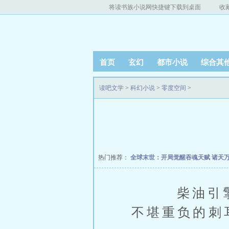
将读书族小说网快捷键下载到桌面
收
首页
玄幻
都市小说
综合其
读吧文学
>
科幻小说
>
零度空间
>
热门推荐：
全球末世：开局觉醒吞魂天赋
诸天
柴油引擎的
不堪重负的刺