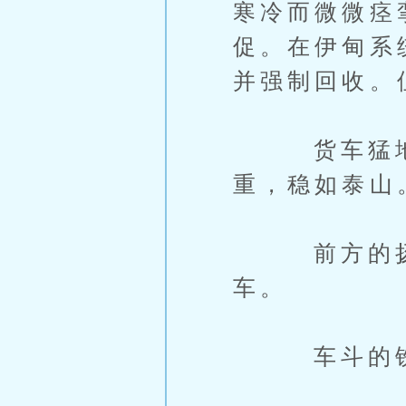
寒冷而微微痉
促。在伊甸系
并强制回收。
货车猛地一
重，稳如泰山
前方的扬声
车。
车斗的铁门