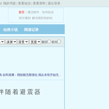
ed
我的书架
|
查看短信
|
查看资料
|
退出登录
留言：
通过邮件
、
站内短信
积分规则
解决跳到别的站
仙侠小说
阅读记录
翻页
夜间
线
全民深渊：我技能无限强化
我从末世开始无敌
网游之王者再战
星际叛徒
我以狐仙
伴随着避震器