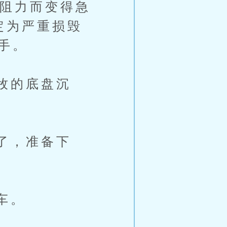
的阻力而变得急
定为严重损毁
手。
牧的底盘沉
了，准备下
车。