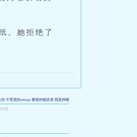
纸。她拒绝了
欢你
不受宠的omega
最後的镇灵者
我是神棍
後的镇灵者Ⅰ微笑女屍
创神纪：文明苏生
者欣赏。