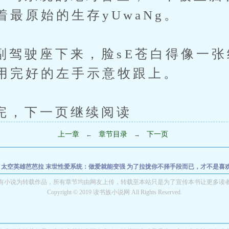
最原始的生存yUwaNg。
驶座下来，脸sE苍白得像一张
用完好的左手示意牧跟上。
下一页继续阅读
上一章
章节目录
下一页
←
→
配
太空英雄芭芭拉
末世性爱系统：做爱就能变强
为了拉拢你不择手段而已，才不是喜
异事件簿 第一卷
《末日启示录：当台北沦为深海》
字蛊
阴牌：幽冥-第一部鬼母
最
有小说为转载作品，所有章节均由网友上传，转载至本站只是为了宣传本书让更多读
Copyright © 2019 读书族小说网 All Rights Reserved.