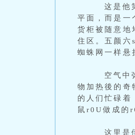
这是他第一
平面，而是一
货柜被随意地
住区。五颜六
蜘蛛网一样悬
空气中弥漫
物加热後的奇
的人们忙碌着
鼠r0U做成的
这里是伊甸