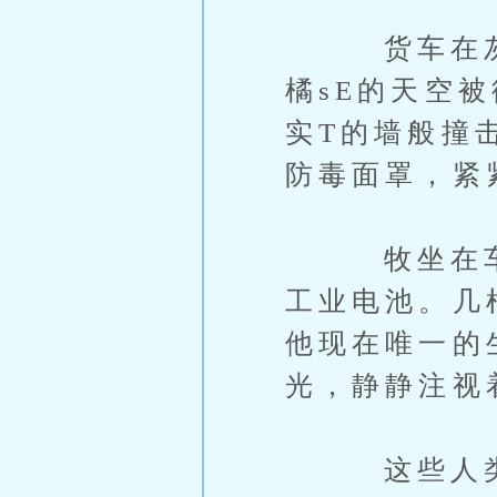
货车在灰烬
橘sE的天空
实T的墙般撞
防毒面罩，紧
牧坐在车厢
工业电池。几
他现在唯一的
光，静静注视
这些人类很脆