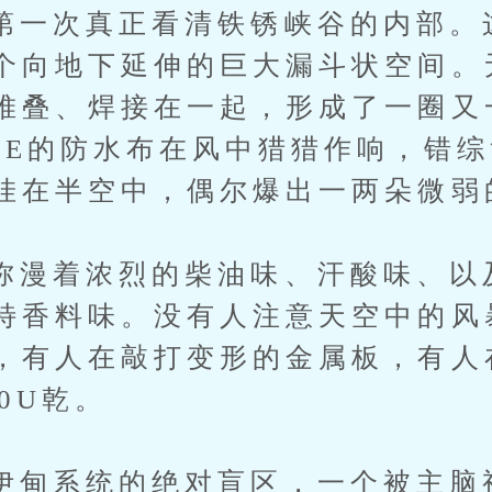
次真正看清铁锈峡谷的内部。
个向地下延伸的巨大漏斗状空间。
堆叠、焊接在一起，形成了一圈又
sE的防水布在风中猎猎作响，错
挂在半空中，偶尔爆出一两朵微弱
着浓烈的柴油味、汗酸味、以
特香料味。没有人注意天空中的风
，有人在敲打变形的金属板，有人
r0U乾。
系统的绝对盲区，一个被主脑