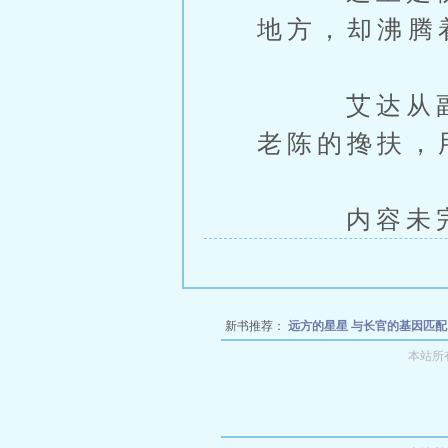
地方，却沸腾着
艾达从副驾
老陈的搀扶，
内容未完，
新书推荐：
远方的星星
与长官的基因匹
（福利版）
雾港夜航：异常委托录
灵
本站所