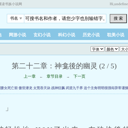
Hi,
undefin
藏读书族小说网
搜 索
书名
他
网游小说
玄幻小说
科幻小说
历史小说
耽美小说
第二十二章：神龛後的幽灵 (2 / 5)
上一章
章节目录
下一页
←
→
到妻女死亡前
傲世潜龙
太荒吞天诀
战神狂飙
武逆九千界
这个主角明明很强却异常谨
。」