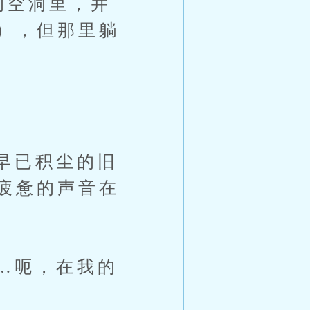
的空洞里，并
），但那里躺
。
早已积尘的旧
疲惫的声音在
…呃，在我的