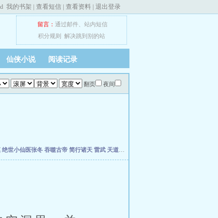
ed
我的书架
|
查看短信
|
查看资料
|
退出登录
留言：
通过邮件
、
站内短信
积分规则
解决跳到别的站
仙侠小说
阅读记录
翻页
夜间
慎
绝世小仙医张冬
吞噬古帝
简行诸天
雷武
天道天骄
开局签到荒古圣体
开局移植妖魔