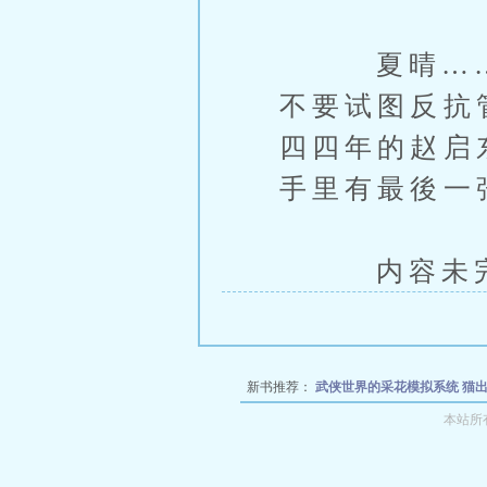
夏晴……是
不要试图反抗
四四年的赵启
手里有最後一
内容未完，
新书推荐：
武侠世界的采花模拟系统
猫
有法
和冷艳娘亲的淫乱性福人生
乡村女
本站所
月海岛
一千零一