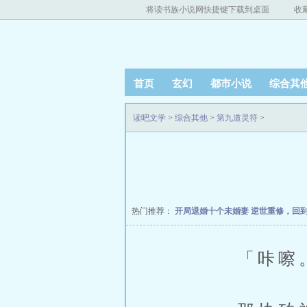
将读书族小说网快捷键下载到桌面
收
首页
玄幻
都市小说
综合其
读吧文学
>
综合其他
>
第九道灵符
>
热门推荐：
开局退婚十个未婚妻
逆世重修，回
「咔嚓