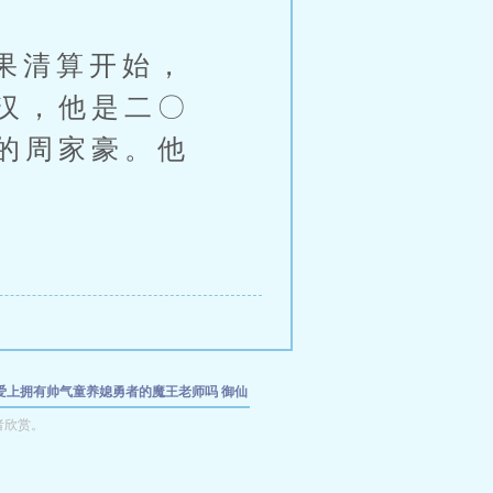
果清算开始，
汉，他是二〇
的周家豪。他
爱上拥有帅气童养媳勇者的魔王老师吗
御仙
美母与岳母
春色满乡野
女记者采访手记之七
者欣赏。
女
成为性奴的家人