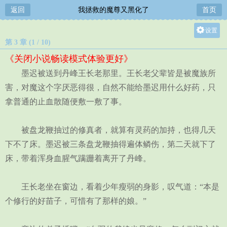
返回
我拯救的魔尊又黑化了
首页
设置
第 3 章 (1 / 10)
关灯
《关闭小说畅读模式体验更好》
大
墨迟被送到丹峰王长老那里。王长老父辈皆是被魔族所
中
害，对魔这个字厌恶得很，自然不能给墨迟用什么好药，只
小
拿普通的止血散随便敷一敷了事。
被盘龙鞭抽过的修真者，就算有灵药的加持，也得几天
下不了床。墨迟被三条盘龙鞭抽得遍体鳞伤，第二天就下了
床，带着浑身血腥气蹒跚着离开了丹峰。
王长老坐在窗边，看着少年瘦弱的身影，叹气道：“本是
个修行的好苗子，可惜有了那样的娘。”