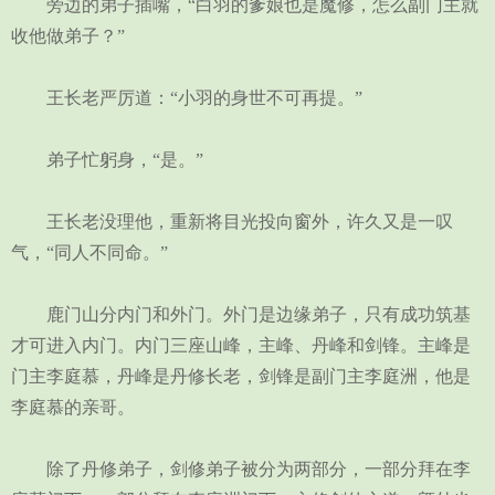
旁边的弟子插嘴，“白羽的爹娘也是魔修，怎么副门主就
收他做弟子？”
王长老严厉道：“小羽的身世不可再提。”
弟子忙躬身，“是。”
王长老没理他，重新将目光投向窗外，许久又是一叹
气，“同人不同命。”
鹿门山分内门和外门。外门是边缘弟子，只有成功筑基
才可进入内门。内门三座山峰，主峰、丹峰和剑锋。主峰是
门主李庭慕，丹峰是丹修长老，剑锋是副门主李庭洲，他是
李庭慕的亲哥。
除了丹修弟子，剑修弟子被分为两部分，一部分拜在李