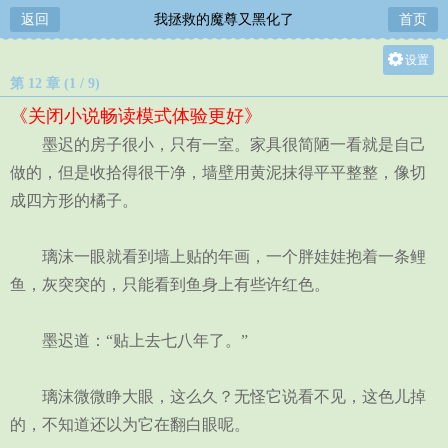
返回
我拯救的魔尊又黑化了
首页
设置
第 12 章 (1 / 9)
关灯
《关闭小说畅读模式体验更好》
大
墨迟的房子很小，只有一室。家具很简陋一看就是自己
中
做的，但是收拾得很干净，墙壁用黄泥抹得平平整整，像切
小
成四方形的橘子。
璃沫一眼就看到墙上贴的年画，一个胖娃娃抱着一条鲤
鱼，灰突突的，只能看到鱼身上有些许红色。
墨迟道：“贴上去七八年了。”
璃沫微微睁大眼，这么久？无怪它说看不见，这色儿掉
的，不知道还以为它在翻白眼呢。