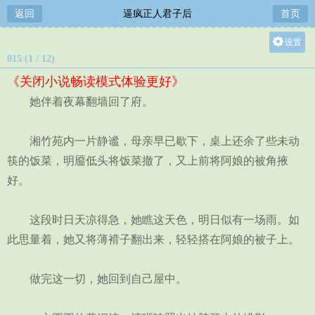
返回
逼疯正人君子后
首页
设置
015 (1 / 12)
关灯
《关闭小说畅读模式体验更好》
大
她伴着夜幕翻墙回了府。
中
小
湘竹苑内一片静谧，母亲早已歇下，桌上还余了些未动
筷的饭菜，明靥低头将饭菜撤了，又上前将阿娘的被角掖
好。
这段时日天凉得急，她瞧这天色，明日似有一场雨。如
此思量着，她又将薄褙子翻出来，轻轻搭在阿娘的被子上。
做完这一切，她回到自己屋中。