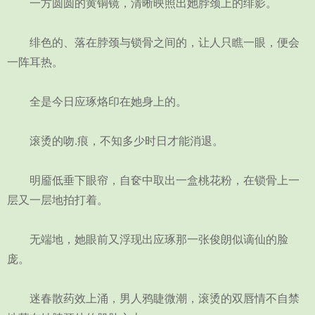
一方圆圆的黄铜镜，清晰映照出她脖颈上的绯影。
绯色的、落在脖颈与锁骨之间的，让人只瞧一眼，便会
一阵耳热。
全是今日应琢烙印在她身上的。
滚烫的吻.痕，不知多少时日才能消退。
明靥低垂下眼帘，自奁中取出一盒桃花粉，在锁骨上一
层又一层地拍打着。
无端地，她眼前又浮现出应琢那一张俊朗似谪仙的脸
庞。
迷春散药效上涌，男人鸦睫微潮，滚烫的双唇情不自禁