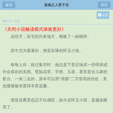
返回
逼疯正人君子后
首页
设置
011 (1 / 14)
关灯
《关闭小说畅读模式体验更好》
大
这些天，应宅的许多地方，都换了一副模样。
中
小
其中尤为显著的，便是应琢的怀玉小筑。
每每上街，路过集市时，他总是下意识地买一些明谣或
许会喜欢的东西。譬如花草、字画、玉器，甚至是女儿家的
奁台。一来二去的，原本可以用“清瘦”二字形容的住处，竟
也慢慢被布置得丰富温馨。
便是连窦丞也忍不住感叹，如今这怀玉小筑，是越发敞
亮了。