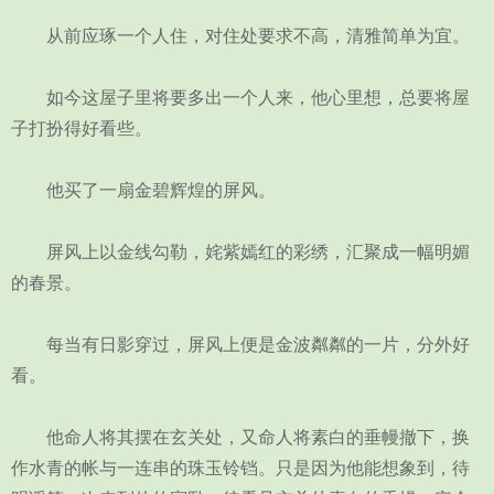
从前应琢一个人住，对住处要求不高，清雅简单为宜。
如今这屋子里将要多出一个人来，他心里想，总要将屋
子打扮得好看些。
他买了一扇金碧辉煌的屏风。
屏风上以金线勾勒，姹紫嫣红的彩绣，汇聚成一幅明媚
的春景。
每当有日影穿过，屏风上便是金波粼粼的一片，分外好
看。
他命人将其摆在玄关处，又命人将素白的垂幔撤下，换
作水青的帐与一连串的珠玉铃铛。只是因为他能想象到，待