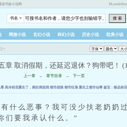
Hi,
undefin
藏读书族小说网
搜 索
书名
他
网游小说
玄幻小说
科幻小说
历史小说
耽美小说
]
>
五章 取消假期，还延迟退休？狗带吧！ (1 / 
上一章
章节目录
下一页
←
→
乱看
高冷校花重生了，疯狂倒追我
都市战狼
都市狂枭
重生之都市仙尊
鉴宝：极品校
什么恶事？我可没少扶老奶奶过
你们要我承认什么。”