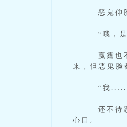
恶鬼仰脸，
“哦，是
赢霆也不辩
来，但恶鬼脸
“我......我
还不待恶鬼
心口。