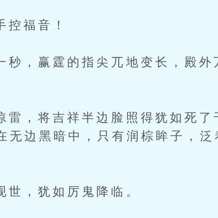
控福音！
，赢霆的指尖兀地变长，殿外
，将吉祥半边脸照得犹如死了
在无边黑暗中，只有润棕眸子，泛
，犹如厉鬼降临。