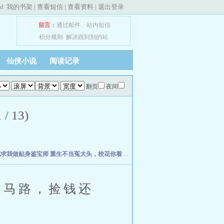
ed
我的书架
|
查看短信
|
查看资料
|
退出登录
留言：
通过邮件
、
站内短信
积分规则
解决跳到别的站
仙侠小说
阅读记录
翻页
夜间
13)
花求我做贴身鉴宝师
重生不当冤大头，校花你着急啥？
权力之巅
我不是戏神
史上最强
马路，捡钱还