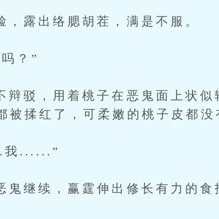
露出络腮胡茬，满是不服。
吗？”
驳，用着桃子在恶鬼面上状似
都被揉红了，可柔嫩的桃子皮都没
......”
继续，赢霆伸出修长有力的食