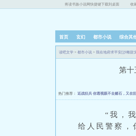
将读书族小说网快捷键下载到桌面
收
首页
玄幻
都市小说
综合其
读吧文学
>
都市小说
>
我在地府求平安[沙雕甜文
第十
热门推荐：
近战狂兵
你透视眼不去赌石，又在
“我，我有
给人民警察，