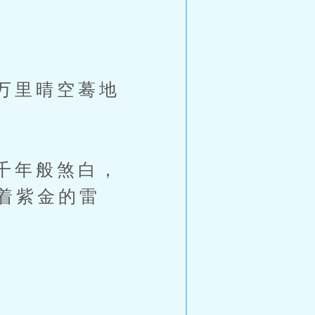
万里晴空蓦地
千年般煞白，
着紫金的雷