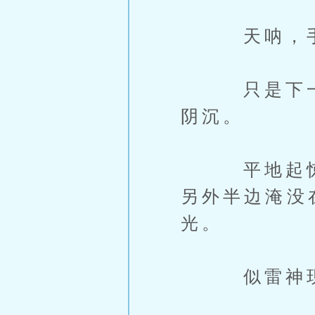
天呐，手
只是下一秒
阴沉。
平地起惊雷
另外半边淹没
光。
似雷神现世