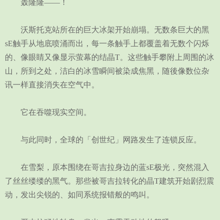
轰隆隆——！
沃斯托克站所在的巨大冰架开始崩塌。无数条巨大的黑
sE触手从地底喷涌而出，每一条触手上都覆盖着无数个闪烁
的、像眼睛又像显示萤幕的结晶T。这些触手攀附上周围的冰
山，所到之处，洁白的冰雪瞬间被染成焦黑，随後像数位杂
讯一样直接消失在空气中。
它在吞噬现实空间。
与此同时，全球的「创世纪」网路发生了连锁反应。
在雪梨，原本围绕在哥吉拉身边的蓝sE极光，突然混入
了丝丝缕缕的黑气。那些被哥吉拉转化的晶T建筑开始剧烈震
动，发出尖锐的、如同系统报错般的鸣叫。