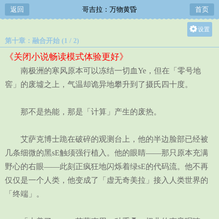
返回
哥吉拉：万物黄昏
首页
设置
第十章：融合开始 (1 / 2)
关灯
《关闭小说畅读模式体验更好》
大
南极洲的寒风原本可以冻结一切血Ye，但在「零号地
中
窖」的废墟之上，气温却诡异地攀升到了摄氏四十度。
小
那不是热能，那是「计算」产生的废热。
艾萨克博士跪在破碎的观测台上，他的半边脸部已经被
几条细微的黑sE触须强行植入。他的眼睛——那只原本充满
野心的右眼——此刻正疯狂地闪烁着绿sE的代码流。他不再
仅仅是一个人类，他变成了「虚无奇美拉」接入人类世界的
「终端」。