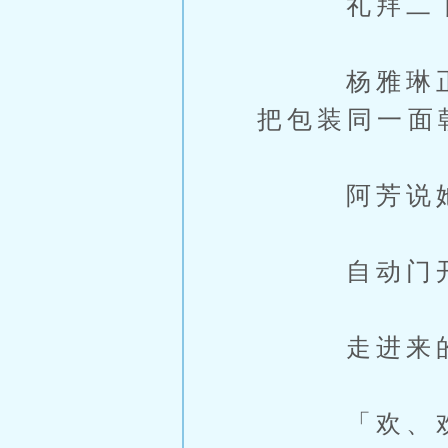
礼拜二下
杨雅琳正在
把包装同一面
阿芳说她补
自动门开
走进来的不
「欢、欢