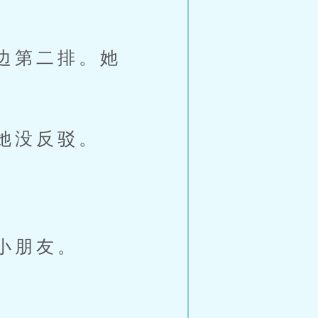
边第二排。她
她没反驳。
小朋友。