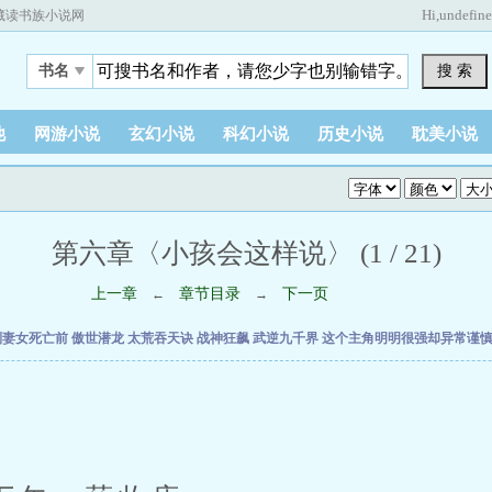
Hi,
undefin
藏读书族小说网
搜 索
书名
他
网游小说
玄幻小说
科幻小说
历史小说
耽美小说
第六章〈小孩会这样说〉 (1 / 21)
上一章
章节目录
下一页
←
→
到妻女死亡前
傲世潜龙
太荒吞天诀
战神狂飙
武逆九千界
这个主角明明很强却异常谨