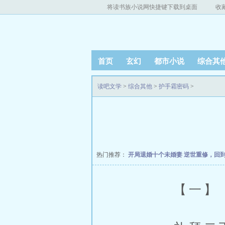
将读书族小说网快捷键下载到桌面
收
首页
玄幻
都市小说
综合其
读吧文学
>
综合其他
>
护手霜密码
>
热门推荐：
开局退婚十个未婚妻
逆世重修，回
【一】