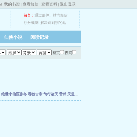
ed
我的书架
|
查看短信
|
查看资料
|
退出登录
留言：
通过邮件
、
站内短信
积分规则
解决跳到别的站
仙侠小说
阅读记录
翻页
夜间
慎
绝世小仙医张冬
吞噬古帝
简行诸天
雷武
天道天骄
开局签到荒古圣体
开局移植妖魔