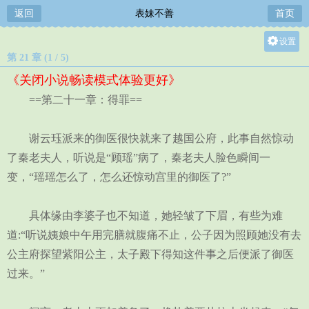
返回
表妹不善
首页
设置
第 21 章 (1 / 5)
关灯
《关闭小说畅读模式体验更好》
大
==第二十一章：得罪==
中
小
谢云珏派来的御医很快就来了越国公府，此事自然惊动
了秦老夫人，听说是“顾瑶”病了，秦老夫人脸色瞬间一
变，“瑶瑶怎么了，怎么还惊动宫里的御医了?”
具体缘由李婆子也不知道，她轻皱了下眉，有些为难
道:“听说姨娘中午用完膳就腹痛不止，公子因为照顾她没有去
公主府探望紫阳公主，太子殿下得知这件事之后便派了御医
过来。”