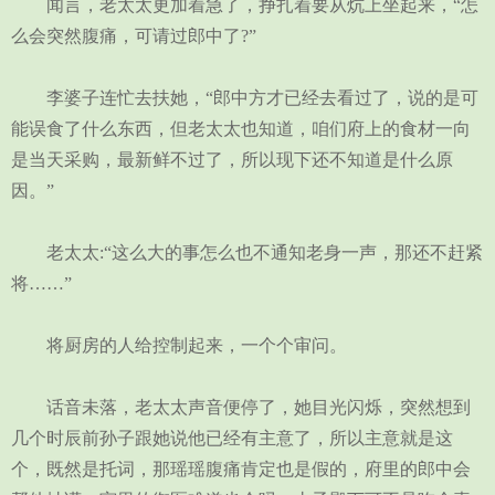
闻言，老太太更加着急了，挣扎着要从炕上坐起来，“怎
么会突然腹痛，可请过郎中了?”
李婆子连忙去扶她，“郎中方才已经去看过了，说的是可
能误食了什么东西，但老太太也知道，咱们府上的食材一向
是当天采购，最新鲜不过了，所以现下还不知道是什么原
因。”
老太太:“这么大的事怎么也不通知老身一声，那还不赶紧
将……”
将厨房的人给控制起来，一个个审问。
话音未落，老太太声音便停了，她目光闪烁，突然想到
几个时辰前孙子跟她说他已经有主意了，所以主意就是这
个，既然是托词，那瑶瑶腹痛肯定也是假的，府里的郎中会