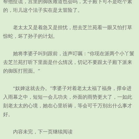
帮他扯谎，宫里的御医难道也会吗，太子殿下可不是吃个素
的，珩儿这个法子实在是太冒险了。
老太太又是着急又是担忧，想去芝兰苑看一眼又怕打草
惊蛇，坏了孙子的计划。
她将李婆子叫到跟前，连声叮嘱：“你现在派两个小丫鬟
去芝兰苑打听下里面是什么情况，切记不要跟太子殿下派来
的御医打照面。”
“奴婢这就去办。”李婆子对着老太太福了福身，撑伞进
入雨幕之中，短短一会儿功夫，外面的雨势更大了，一如此
刻老太太的心境，她在心里祈祷，等会可千万别出什么事才
好。
内容未完，下一页继续阅读