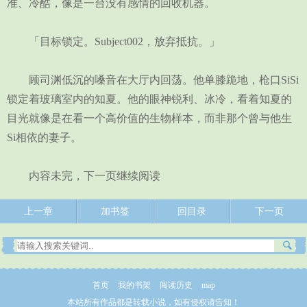
准、冷酷，像是一台没有感情的回收机器。
「目标锁定。Subject002，放弃抵抗。」
顾司渊低沉的嗓音在大厅内回荡。他单膝跪地，枪口SiSi
锁定着玻璃室内的知夏。他的眼神锐利、冰冷，看着知夏的
目光就像是在看一个高价值的生物样本，而非那个曾与他生
Si相依的妻子。
内容未完，下一页继续阅读
上一章
加书签
回目录
下一页
首页
我的书架
阅读历史
map
本站所有作品都是转载小说，如有侵权请告知！