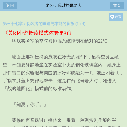
返回
老公，我以前是老大
首页
设置
第三十七章：伪装者的重逢与本能的背叛 (1 / 4)
关灯
《关闭小说畅读模式体验更好》
大
地底实验室的空气被恒温系统控制在绝对的22°C。
中
小
墙面上那种压抑的浅灰在冷光的照S下，显得空灵且绝
望。林知夏静静地坐在实验室中央的钢化玻璃室内，她身上
那件雪白的实验服与周围的冰冷sE调融为一T。她正闭着眼，
手指在膝盖上规律地敲击，这是在台北当老大时，她进入
「战略地图化」模式前的标准动作。
「知夏，你听。」
裴修的声音透过广播传来，带着一种观赏剧作般的兴