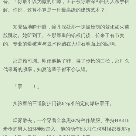
奋。「你最引以为傲的屏障，正在被你最深Ai的男人亲手拆
解。你说，这算不算是一种最高级的建筑艺术？」
知夏猛地睁开眼，瞳孔深处那一抹被压制的紫sE如火苗
般跳动。她听到了。在那厚重的铅板门後，传来了有节奏
的、专业的爆破声与战术靴踏在大理石地面上的回响。
那是顾司渊。即便他换了鞋、换了步枪的口径，那种杀
伐果断的频率，知夏这辈子都不会认错。
「轰——！」
实验室的三道防护门被JiNg准的定向爆破轰开。
烟雾散去，一个穿着全套黑sE特种作战服、手持HK416
步枪的男人如Si神般踏入。他的动作b以往任何时候都要JiNg