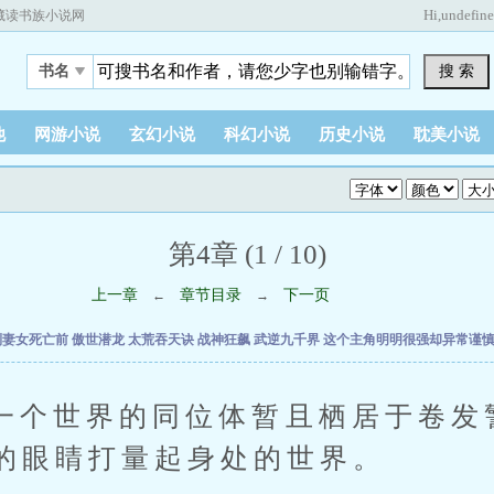
Hi,
undefin
藏读书族小说网
搜 索
书名
他
网游小说
玄幻小说
科幻小说
历史小说
耽美小说
第4章 (1 / 10)
上一章
章节目录
下一页
←
→
到妻女死亡前
傲世潜龙
太荒吞天诀
战神狂飙
武逆九千界
这个主角明明很强却异常谨
世界的同位体暂且栖居于卷发
的眼睛打量起身处的世界。