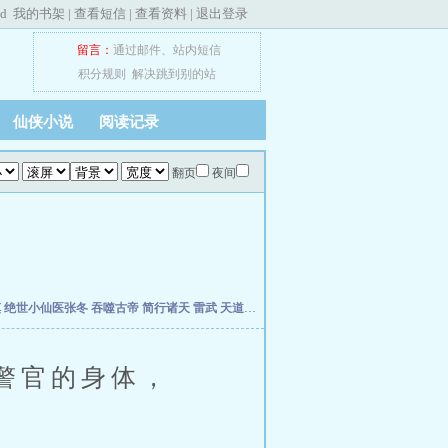
ed
我的书架
|
查看短信
|
查看资料
|
退出登录
留言：
通过邮件
、
站内短信
积分规则
解决跳到别的站
仙侠小说
阅读记录
翻页
夜间
慎
绝世小仙医张冬
吞噬古帝
简行诸天
雷武
天道天骄
开局签到荒古圣体
开局移植妖魔
警官的身体，