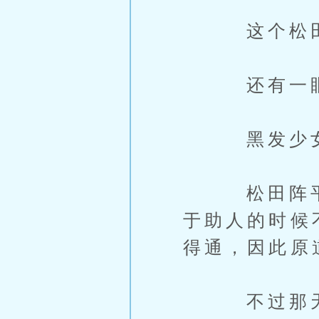
这个松田阵
还有一眼就
黑发少女很
松田阵平这
于助人的时候
得通，因此原
不过那天遇