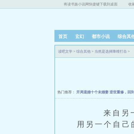
将读书族小说网快捷键下载到桌面
收
首页
玄幻
都市小说
综合其
读吧文学
>
综合其他
>
当然是选择降维打击
>
热门推荐：
开局退婚十个未婚妻
逆世重修，回
来自另一个
用另一个自己