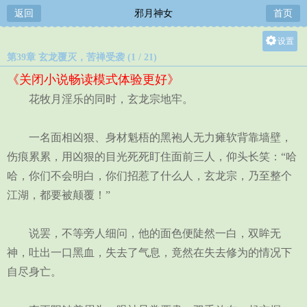
返回
邪月神女
首页
设置
第39章 玄龙覆灭，苦禅受袭 (1 / 21)
关灯
《关闭小说畅读模式体验更好》
大
花牧月淫乐的同时，玄龙宗地牢。
中
小
一名面相凶狠、身材魁梧的黑袍人无力瘫软背靠墙壁，
伤痕累累，用凶狠的目光死死盯住面前三人，仰头长笑：“哈
哈，你们不会明白，你们招惹了什么人，玄龙宗，乃至整个
江湖，都要被颠覆！”
说罢，不等旁人细问，他的面色便陡然一白，双眸无
神，吐出一口黑血，失去了气息，竟然在失去修为的情况下
自尽身亡。