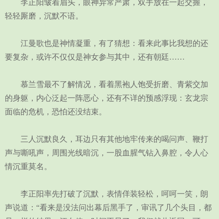
李正阳皱着眉头，眼神异常严肃，双手放在一起交握，
轻轻厮磨，沉默不语。
江曼歌也是神情凝重，有了猜想：看来此事比我想的还
要复杂，或许不仅仅是神女参与其中，还有朝廷……
慕兰雪最不了解情况，看着黑袍人饱受折磨、青紫交加
的身躯，内心泛起一阵恶心，还有不详的预感浮现：玄龙宗
面临的危机，恐怕还没结束。
三人沉默良久，耳边只有其他地牢传来的喝问声、鞭打
声与嘶吼声，周围光线暗沉，一股血腥气钻入鼻腔，令人心
情沉重莫名。
李正阳率先打破了沉默，表情佯装轻松，呵呵一笑，朗
声说道：“看来是没法问出幕后黑手了，审讯了几个头目，都