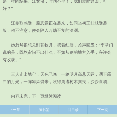
是一样的结果。江女侠，时间不早了，我们就此返回，可
好？”
江曼歌感受一股恶意正在袭来，如同当初玉桂城受袭一
般，稍不注意，便会陷入万劫不复的深渊。
她忽然很想见到花牧月，抿着红唇，柔声回应：“李掌门
说的是，既然审问不出什么，不如从别的地方入手，兴许会
有收获。”
三人走出地牢，天色已晚，一轮明月高悬天际，洒下霜
白的月光，一阵凉风袭来，吹得周遭树木摇曳，沙沙直响。
内容未完，下一页继续阅读
上一章
加书签
回目录
下一页