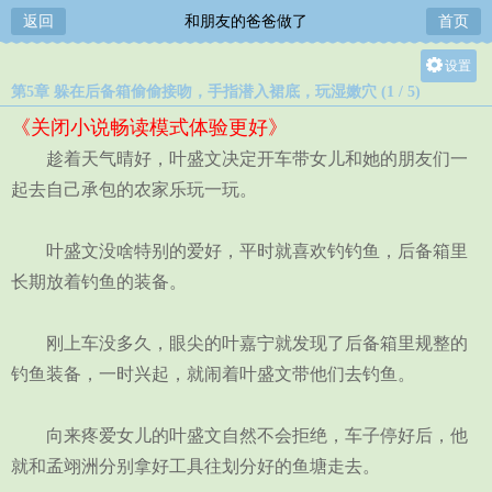
返回
和朋友的爸爸做了
首页
设置
第5章 躲在后备箱偷偷接吻，手指潜入裙底，玩湿‎‍‌‌嫩‍‌‍‎穴‌‌ (1 / 5)
关灯
《关闭小说畅读模式体验更好》
大
趁着天气晴好，叶盛文决定开车带女儿和她的朋友们一
中
起去自己承包的农家乐玩一玩。
小
叶盛文没啥特别的爱好，平时就喜欢钓钓鱼，后备箱里
长期放着钓鱼的装备。
刚上车没多久，眼尖的叶嘉宁就发现了后备箱里规整的
钓鱼装备，一时兴起，就闹着叶盛文带他们去钓鱼。
向来疼爱女儿的叶盛文自然不会拒绝，车子停好后，他
就和孟翊洲分别拿好工具往划分好的鱼塘走去。