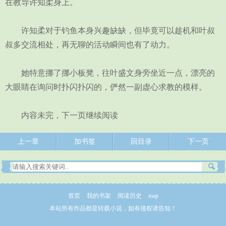
在教导许知柔身上。
许知柔对于钓鱼本身兴趣缺缺，但毕竟可以趁机和叶叔
叔多交流相处，再无聊的活动瞬间也有了动力。
她特意挪了挪小板凳，往叶盛文身旁坐近一点，漂亮的
大眼睛在询问时扑闪扑闪的，俨然一副虚心求教的模样。
内容未完，下一页继续阅读
上一章
加书签
回目录
下一页
首页
我的书架
阅读历史
map
本站所有作品都是转载小说，如有侵权请告知！