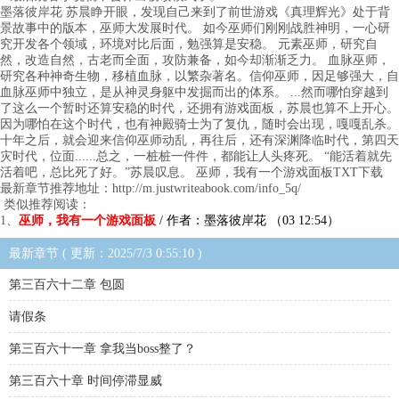
墨落彼岸花 苏晨睁开眼，发现自己来到了前世游戏《真理辉光》处于背
景故事中的版本，巫师大发展时代。 如今巫师们刚刚战胜神明，一心研
究开发各个领域，环境对比后面，勉强算是安稳。 元素巫师，研究自
然，改造自然，古老而全面，攻防兼备，如今却渐渐乏力。 血脉巫师，
研究各种神奇生物，移植血脉，以繁杂著名。信仰巫师，因足够强大，自
血脉巫师中独立，是从神灵身躯中发掘而出的体系。 ...然而哪怕穿越到
了这么一个暂时还算安稳的时代，还拥有游戏面板，苏晨也算不上开心。
因为哪怕在这个时代，也有神殿骑士为了复仇，随时会出现，嘎嘎乱杀。
十年之后，就会迎来信仰巫师动乱，再往后，还有深渊降临时代，第四天
灾时代，位面......总之，一桩桩一件件，都能让人头疼死。 “能活着就先
活着吧，总比死了好。”苏晨叹息。 巫师，我有一个游戏面板TXT下载
最新章节推荐地址：http://m.justwriteabook.com/info_5q/
类似推荐阅读：
1、
巫师，我有一个游戏面板
/ 作者：墨落彼岸花 （03 12:54）
最新章节 ( 更新：2025/7/3 0:55:10 )
第三百六十二章 包圆
请假条
第三百六十一章 拿我当boss整了？
第三百六十章 时间停滞显威