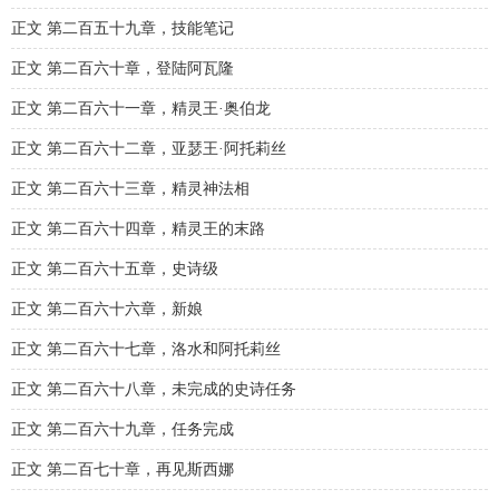
正文 第二百五十九章，技能笔记
正文 第二百六十章，登陆阿瓦隆
正文 第二百六十一章，精灵王·奥伯龙
正文 第二百六十二章，亚瑟王·阿托莉丝
正文 第二百六十三章，精灵神法相
正文 第二百六十四章，精灵王的末路
正文 第二百六十五章，史诗级
正文 第二百六十六章，新娘
正文 第二百六十七章，洛水和阿托莉丝
正文 第二百六十八章，未完成的史诗任务
正文 第二百六十九章，任务完成
正文 第二百七十章，再见斯西娜