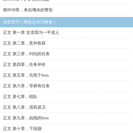
第8938章，来自璃央的警告
全部章节 ( 网游之剑刃舞者 )
正文 第一章 女流氓与一平道人
正文 第二章，意外收获
正文 第三章，纠结的任务
正文 第四章，任务评价
正文 第五章，坑死个boss
正文 第六章，导师有任务
正文 第七章，组队
正文 第八章，清风巡卫
正文 第九章，凶残的boss
正文 第十章，下段踢