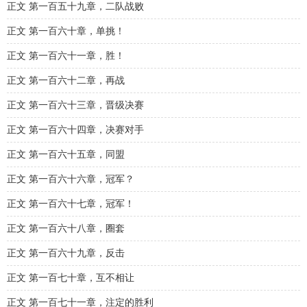
正文 第一百五十九章，二队战败
正文 第一百六十章，单挑！
正文 第一百六十一章，胜！
正文 第一百六十二章，再战
正文 第一百六十三章，晋级决赛
正文 第一百六十四章，决赛对手
正文 第一百六十五章，同盟
正文 第一百六十六章，冠军？
正文 第一百六十七章，冠军！
正文 第一百六十八章，圈套
正文 第一百六十九章，反击
正文 第一百七十章，互不相让
正文 第一百七十一章，注定的胜利