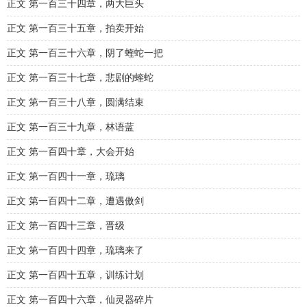
正文 第一百三十四章，两大巨头
正文 第一百三十五章，拍卖开始
正文 第一百三十六章，阴了蝰蛇一把
正文 第一百三十七章，悲剧的蝰蛇
正文 第一百三十八章，圆满结束
正文 第一百三十九章，林语蓝
正文 第一百四十章，大会开始
正文 第一百四十一章，琉璃
正文 第一百四十二章，遭遇傲剑
正文 第一百四十三章，晋级
正文 第一百四十四章，琉璃来了
正文 第一百四十五章，训练计划
正文 第一百四十六章，仙灵器碎片