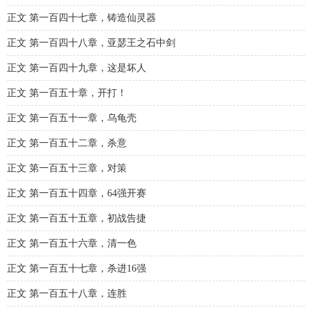
正文 第一百四十七章，铸造仙灵器
正文 第一百四十八章，亚瑟王之石中剑
正文 第一百四十九章，这是坏人
正文 第一百五十章，开打！
正文 第一百五十一章，乌龟壳
正文 第一百五十二章，杀意
正文 第一百五十三章，对策
正文 第一百五十四章，64强开赛
正文 第一百五十五章，初战告捷
正文 第一百五十六章，清一色
正文 第一百五十七章，杀进16强
正文 第一百五十八章，连胜