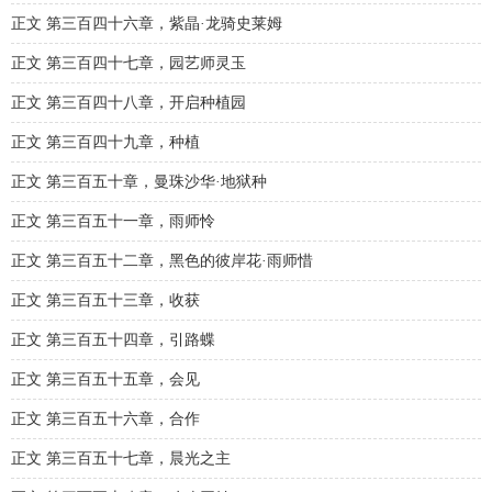
正文 第三百四十六章，紫晶·龙骑史莱姆
正文 第三百四十七章，园艺师灵玉
正文 第三百四十八章，开启种植园
正文 第三百四十九章，种植
正文 第三百五十章，曼珠沙华·地狱种
正文 第三百五十一章，雨师怜
正文 第三百五十二章，黑色的彼岸花·雨师惜
正文 第三百五十三章，收获
正文 第三百五十四章，引路蝶
正文 第三百五十五章，会见
正文 第三百五十六章，合作
正文 第三百五十七章，晨光之主