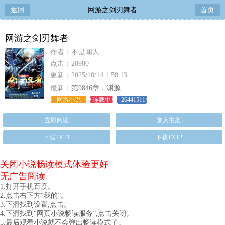
返回
网游之剑刃舞者
首页
网游之剑刃舞者
作者：不是闻人
点击：28980
更新：2025/10/14 1:58:13
最新：
第9846章，渊源
网游小说
连载中
26441511
立即阅读
加入书架
下载TXT1
下载TXT2
关闭小说畅读模式体验更好
无广告阅读
1.打开手机百度。
2.点击右下方“我的”。
3.下滑找到设置,点击。
4.下滑找到“网页小说畅读服务”,点击关闭。
5.最后观看小说就不会弹出畅读模式了。