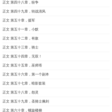
正文 第四十八章，纷争
正文 第四十九章，转战清风
正文 第五十章，援军
正文 第五十一章，小默
正文 第五十二章，有敌
正文 第五十三章，骑士
正文 第五十四章，无双！
正文 第五十五章，巫师塔
正文 第五十六章，第一个副本
正文 第五十七章，暗影套装
正文 第五十八章，怨灵
正文 第五十九章，圣骑士佩剑
正文 第六十章，螺旋楼梯