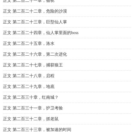
正文 第二百二十一章，骆驼
正文 第二百二十二章，危险的沙漠
正文 第二百二十三章，巨型仙人掌
正文 第二百二十四章，仙人掌里面的boss
正文 第二百二十五章，洛水
正文 第二百二十六章，第二次进化
正文 第二百二十七章，捕获狼王
正文 第二百二十八章，启程
正文 第二百二十九章，地底
正文 第二百三十章，红南城？
正文 第二百三十一章，护卫考验
正文 第二百三十二章，抓老鼠
正文 第二百三十三章，被加速的时间