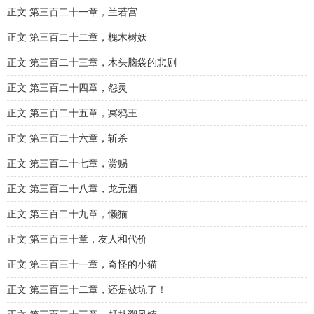
正文 第三百二十一章，兰若宫
正文 第三百二十二章，槐木树妖
正文 第三百二十三章，木头脑袋的悲剧
正文 第三百二十四章，怨灵
正文 第三百二十五章，冥鸦王
正文 第三百二十六章，斩杀
正文 第三百二十七章，赏赐
正文 第三百二十八章，龙元酒
正文 第三百二十九章，懒猫
正文 第三百三十章，友人和代价
正文 第三百三十一章，奇怪的小猫
正文 第三百三十二章，还是被坑了！