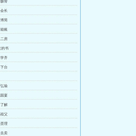
乞骸骨
王会长
文博简
一箱账
王二房
友的书
范学齐
乖下台
文弘瑜
逸园宴
最了解
见祖父
小歪理
你去卖