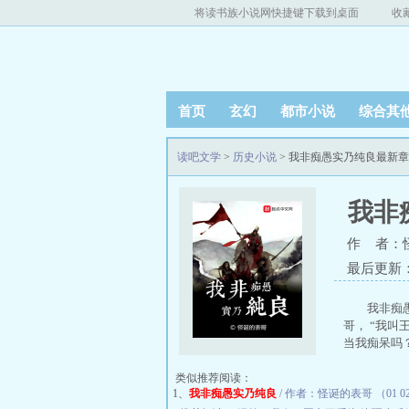
将读书族小说网快捷键下载到桌面
收
首页
玄幻
都市小说
综合其
读吧文学
>
历史小说
> 我非痴愚实乃纯良最新
我非
作 者：
最后更新：20
我非痴
哥， “我叫
当我痴呆吗
类似推荐阅读：
1、
我非痴愚实乃纯良
/ 作者：怪诞的表哥 （01 02