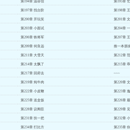
第194章 温容信
第195章 
第197章 找台阶
第198章 
第200章 开玩笑
第201章 
第203章 小面试
第204章 
第206章 铁将军
第207章 
第209章 何良远
推一本朋
第211章 大雪天
第212章 
第214章 太飘了
第215章 
第217章 回府去
~~~
第219章 炖牛肉
第220章 
第222章 小皮鞭
第223章 
第225章 送盒饭
第226章 
第228章 议阁臣
第229章 
第231章 扶一把
第232章 
第234章 打比方
第235章 