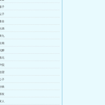
荡子
坛子
难全
与弟
牌九
在南
沉醉
德元
护院
伯望
公子
与铁
朋友
家人