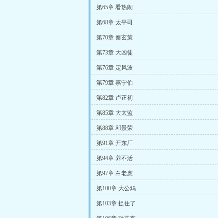
第65章 看热闹
第68章 太平司
第70章 秦玄策
第73章 大凶徒
第76章 定风波
第79章 嘉宁伯
第82章 卢正初
第85章 大太监
第88章 邓景荣
第91章 开东厂
第94章 养不活
第97章 白老虎
第100章 大公鸡
第103章 捉住了