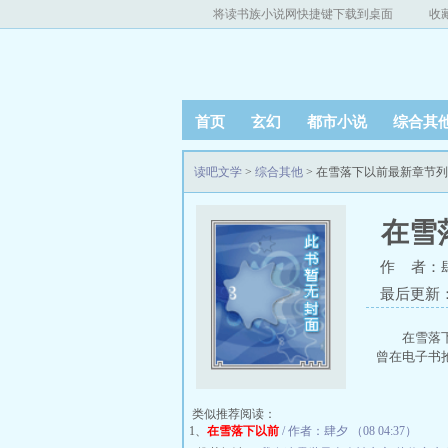
将读书族小说网快捷键下载到桌面
收
首页
玄幻
都市小说
综合其
读吧文学
>
综合其他
> 在雪落下以前最新章节
在雪
作 者：
最后更新：20
在雪落
曾在电子书抢
类似推荐阅读：
1、
在雪落下以前
/ 作者：肆夕 （08 04:37）