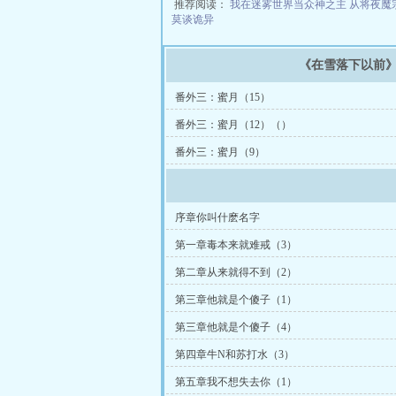
推荐阅读：
我在迷雾世界当众神之主
从将夜魔
莫谈诡异
《在雪落下以前
番外三：蜜月（15）
番外三：蜜月（12）（）
番外三：蜜月（9）
序章你叫什麽名字
第一章毒本来就难戒（3）
第二章从来就得不到（2）
第三章他就是个傻子（1）
第三章他就是个傻子（4）
第四章牛N和苏打水（3）
第五章我不想失去你（1）