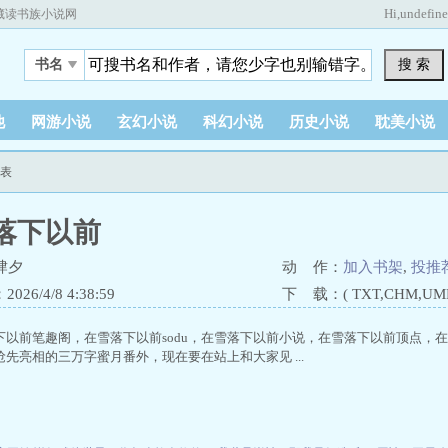
Hi,
undefin
藏读书族小说网
搜 索
书名
他
网游小说
玄幻小说
科幻小说
历史小说
耽美小说
列表
落下以前
肆夕
动 作：
加入书架
,
投推
26/4/8 4:38:59
下 载：( TXT,CHM,UMD,
下以前笔趣阁，在雪落下以前sodu，在雪落下以前小说，在雪落下以前顶点，在
先亮相的三万字蜜月番外，现在要在站上和大家见 ...