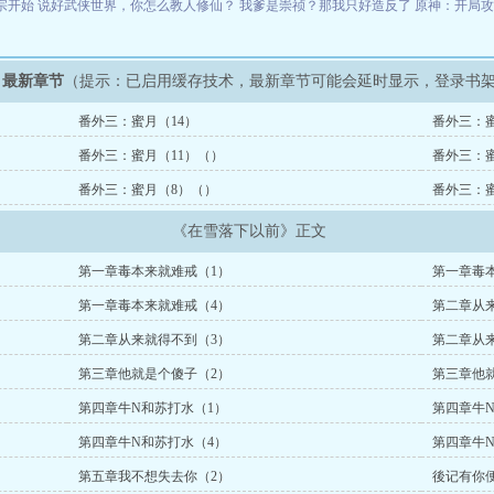
宗开始
说好武侠世界，你怎么教人修仙？
我爹是崇祯？那我只好造反了
原神：开局
》最新章节
（提示：已启用缓存技术，最新章节可能会延时显示，登录书
番外三：蜜月（14）
番外三：蜜
番外三：蜜月（11）（）
番外三：蜜
番外三：蜜月（8）（）
番外三：
《在雪落下以前》正文
第一章毒本来就难戒（1）
第一章毒
第一章毒本来就难戒（4）
第二章从
第二章从来就得不到（3）
第二章从
第三章他就是个傻子（2）
第三章他
第四章牛N和苏打水（1）
第四章牛N
第四章牛N和苏打水（4）
第四章牛N
第五章我不想失去你（2）
後记有你