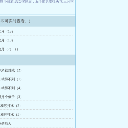
攻略小派蒙
恶女摆烂后，五个前男友扯头花
三分乖
架即可实时查看。）
月（13）
月（10）
蜜月（7）（）
本来就难戒（2）
来就得不到（1）
来就得不到（4）
就是个傻子（3）
和苏打水（2）
和苏打水（5）
便是晴天