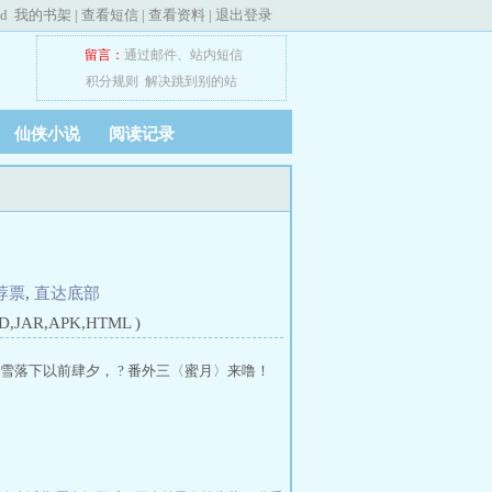
ed
我的书架
|
查看短信
|
查看资料
|
退出登录
留言：
通过邮件
、
站内短信
积分规则
解决跳到别的站
仙侠小说
阅读记录
荐票
,
直达底部
JAR,APK,HTML )
雪落下以前肆夕， ? 番外三〈蜜月〉来噜！