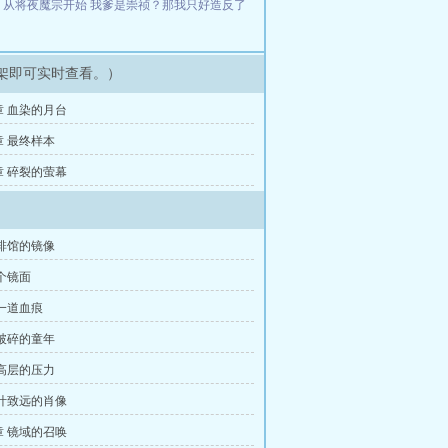
下
从将夜魔宗开始
我爹是崇祯？那我只好造反了
架即可实时查看。）
 血染的月台
 最终样本
 碎裂的萤幕
啡馆的镜像
个镜面
一道血痕
破碎的童年
高层的压力
叶致远的肖像
 镜域的召唤