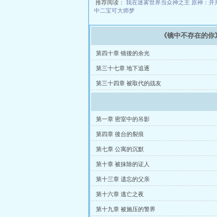
推荐阅读：
我在迷雾世界当众神之主
原神：开
中二宝可大师梦
《镜中不存在的你
第四十章 镜後的余光
第三十七章 地下追逐
第三十四章 被取代的战友
第一章 密室中的吊影
第四章 後台的裂痕
第七章 公寓的沉默
第十章 被抹除的证人
第十三章 遗忘的父亲
第十六章 逃亡之夜
第十九章 被施压的警界