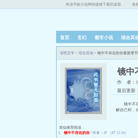
将读书族小说网快捷键下载到桌面
收
首页
玄幻
都市小说
综合其
读吧文学
>
综合其他
> 镜中不存在的你最新章
镜中
作 者：J
最后更新：20
镜中不
解自己时，你
类似推荐阅读：
1、
镜中不存在的你
/ 作者：JF （07 11:24）