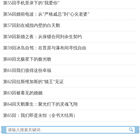
第55回手机里录下的“我爱你”
第56回婚前电波：从“严格戚总”到“心尖老婆”
第57回刻在戒指内壁的白天鹅
第58回新婚之夜：从保镖合同到余生契约
第59回冰岛自驾：在苔原与瀑布间寻找自由
第60回北极星下的极光吻
第61回我们值得这份幸福
第62回拉斯维加斯的“猫王”见证
第63回被看见的婚姻
第64回天鹅重生：聚光灯下的灵魂飞翔
第65回：我们即是永恒（全书大结局）