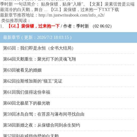
季时新 一句话简介： 贴身保镖，贴身“入睡”。【文案】裴素弦曾是云端
最清冷的白天鹅，舞台 ... 【GL】裴保镖，过来抱一下TXT下载
最新章节推荐地址：http://m.justwriteabook.com/info_o2t/
类似推荐阅读：
1、
【GL】裴保镖，过来抱一下
/ 作者：季时新 （02 06:02）
最新章节 ( 更新：2026/7/2 18:03:15 )
第65回：我们即是永恒（全书大结局）
第64回天鹅重生：聚光灯下的灵魂飞翔
第63回被看见的婚姻
第62回拉斯维加斯的“猫王”见证
第61回我们值得这份幸福
第60回北极星下的极光吻
第59回冰岛自驾：在苔原与瀑布间寻找自由
第58回新婚之夜：从保镖合同到余生契约
第57回刻在戒指内壁的白天鹅