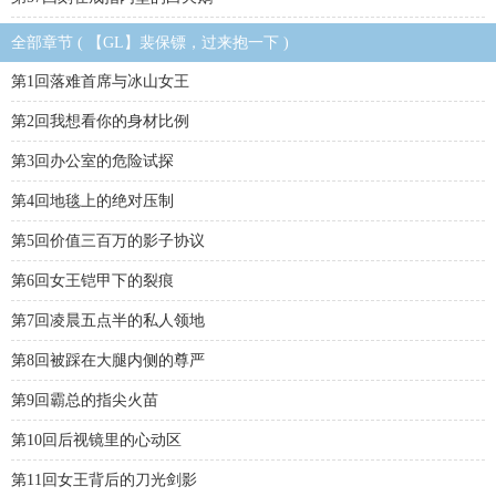
全部章节 ( 【GL】裴保镖，过来抱一下 )
第1回落难首席与冰山女王
第2回我想看你的身材比例
第3回办公室的危险试探
第4回地毯上的绝对压制
第5回价值三百万的影子协议
第6回女王铠甲下的裂痕
第7回凌晨五点半的私人领地
第8回被踩在大腿内侧的尊严
第9回霸总的指尖火苗
第10回后视镜里的心动区
第11回女王背后的刀光剑影