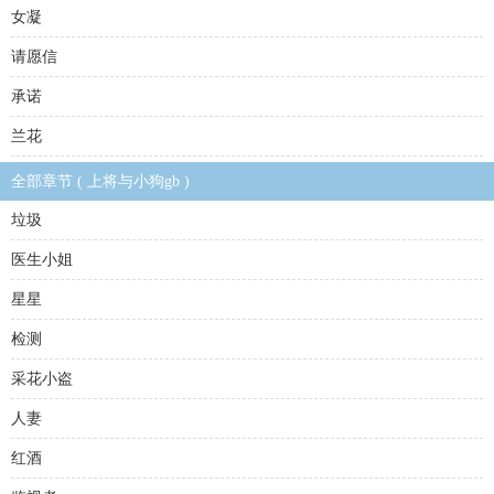
女凝
请愿信
承诺
兰花
全部章节 ( 上将与小狗gb )
垃圾
医生小姐
星星
检测
采花小盗
人妻
红酒