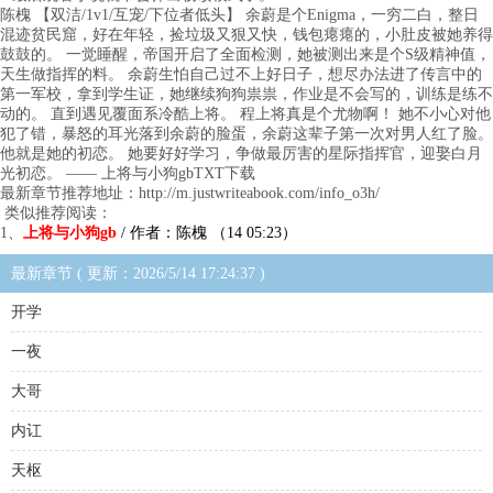
陈槐 【双洁/1v1/互宠/下位者低头】 余蔚是个Enigma，一穷二白，整日
混迹贫民窟，好在年轻，捡垃圾又狠又快，钱包瘪瘪的，小肚皮被她养得
鼓鼓的。 一觉睡醒，帝国开启了全面检测，她被测出来是个S级精神值，
天生做指挥的料。 余蔚生怕自己过不上好日子，想尽办法进了传言中的
第一军校，拿到学生证，她继续狗狗祟祟，作业是不会写的，训练是练不
动的。 直到遇见覆面系冷酷上将。 程上将真是个尤物啊！ 她不小心对他
犯了错，暴怒的耳光落到余蔚的脸蛋，余蔚这辈子第一次对男人红了脸。
他就是她的初恋。 她要好好学习，争做最厉害的星际指挥官，迎娶白月
光初恋。 —— 上将与小狗gbTXT下载
最新章节推荐地址：http://m.justwriteabook.com/info_o3h/
类似推荐阅读：
1、
上将与小狗gb
/ 作者：陈槐 （14 05:23）
最新章节 ( 更新：2026/5/14 17:24:37 )
开学
一夜
大哥
内讧
天枢