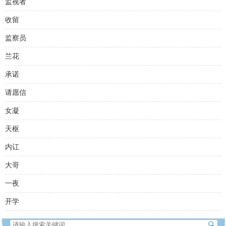
监视者
收留
监察员
兰花
承诺
请愿信
女凝
天枢
内讧
大哥
一夜
开学