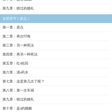
第九章：错过的婚礼
全部章节 ( 原点 )
第一章：原点
第二章：再次忏悔
第三章：另一种死法
第四章：再另一种死法
第五章：红s轮回
第六章：潢s药水
第七章：这是第几次了呢？
第八章：第一次车祸
第九章：错过的婚礼
第十章：蓝s的婚姻