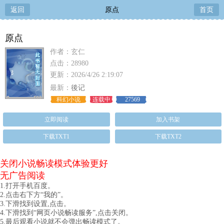
返回
原点
首页
原点
作者：玄仁
点击：28980
更新：2026/4/26 2:19:07
最新：
後记
科幻小说
连载中
27569
立即阅读
加入书架
下载TXT1
下载TXT2
关闭小说畅读模式体验更好
无广告阅读
1.打开手机百度。
2.点击右下方“我的”。
3.下滑找到设置,点击。
4.下滑找到“网页小说畅读服务”,点击关闭。
5.最后观看小说就不会弹出畅读模式了。