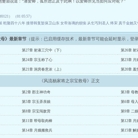
他蹙眉说道：“潘爱卿，孤所虑正及于此啊！以爱卿所见当如何应对呢？”
121） （01 05:57）
候
乾隆四十八年
接替韩复榘保卫山东
女帝洛璃的烦恼
从乞丐到圣人
终宋
真千金她又
救母》最新章节
（提示：已启用缓存技术，最新章节可能会延时显示，登
第27章 射液三穴中（下）
第26章 
第24章 宗玉称了心
第23章 
第21章 洞房春意浓（上）
第20章 
《风流杨家将之宗宝救母》正文
第2章 郡主神功奇
第3章 母
第5章 宗玉弄亲娘
第6章 母
第8章 宗宝闯敌营
第9章 二
第11章 帮母取肉棒
第12章 
第14章 月娥搬救兵
第15章 