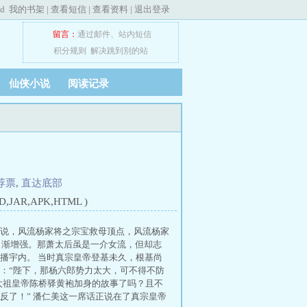
ed
我的书架
|
查看短信
|
查看资料
|
退出登录
留言：
通过邮件
、
站内短信
积分规则
解决跳到别的站
仙侠小说
阅读记录
荐票
,
直达底部
JAR,APK,HTML )
小说，风流杨家将之宗宝救母顶点，风流杨家
力日渐增强。那萧太后虽是一介女流，但却志
播宇内。 当时真宗皇帝登基未久，根基尚
：“陛下，那杨六郎势力太大，可不得不防
年太祖皇帝陈桥驿黄袍加身的故事了吗？且不
反了！” 潘仁美这一席话正说在了真宗皇帝