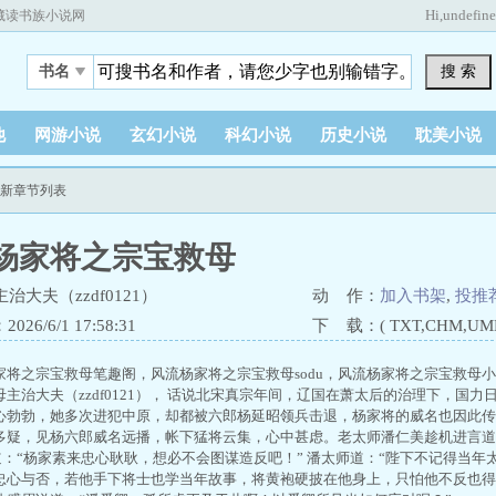
Hi,
undefin
藏读书族小说网
搜 索
书名
他
网游小说
玄幻小说
科幻小说
历史小说
耽美小说
最新章节列表
杨家将之宗宝救母
治大夫（zzdf0121）
动 作：
加入书架
,
投推
26/6/1 17:58:31
下 载：( TXT,CHM,UMD,
家将之宗宝救母笔趣阁，风流杨家将之宗宝救母sodu，风流杨家将之宗宝救母
主治大夫（zzdf0121）， 话说北宋真宗年间，辽国在萧太后的治理下，国
心勃勃，她多次进犯中原，却都被六郎杨延昭领兵击退，杨家将的威名也因此传
多疑，见杨六郎威名远播，帐下猛将云集，心中甚虑。老太师潘仁美趁机进言道
宗道：“杨家素来忠心耿耿，想必不会图谋造反吧！” 潘太师道：“陛下不记得当
忠心与否，若他手下将士也学当年故事，将黄袍硬披在他身上，只怕他不反也得