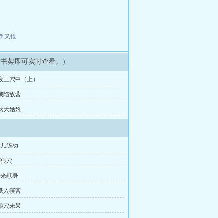
争又抢
录书架即可实时查看。）
射液三穴中（上）
月娥陷敌营
羞煞大姑娘
教儿练功
入狼穴
娘来献身
月娥入寝宫
解娘穴未果