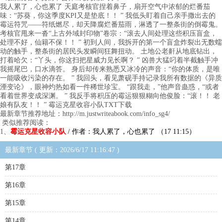
我人累了，心也累了 天庭考核官捏着鼻子，扇开空气中浓郁的烂番茄
味：“苏葵，你这季度KPI又是垫底！！ ” 我低头盯着自己亲手撒出去的
霉运符咒——符纸燃尽，却天降腐烂番茄雨，淋透了一整条街的倒霉鬼。
考核官甩来一沓“上古外域封印物”卷宗：“滚去人间处理这些积压盲盒，
处理不好，仙籍不保！！ ” 初到人间，我拆开的第一个盲盒炸裂出无数蠕
动的触手，整条街的居民头发瞬间狂舞扭动。 土地公老鼾从地底钻出，
打着哈欠：“丫头，你这扫把星威力见长啊？ ” 凶兽大猛叼着半截触手冲
我摇尾巴，口水滴答。 身后却传来熟悉又冰冷的声音：“你的体质，是唯
一能吸收污染的存在。 ” 我回头，看见萧砚手持记录我所有数据的《异质
湮变论》，眼神灼热如看一件稀世珍宝。 “跟我走，”他声音蛊惑，“或者
看着世界变成深渊。 ” 我反手将积压的霉运狠狠糊向他俊脸：“滚！！ 老
娘有队友！！ ” 霉运克星收容小队TXT下载
最新章节推荐地址：http://m.justwriteabook.com/info_sg4/
类似推荐阅读：
1、
霉运克星收容小队
/ 作者：我人累了，心也累了 （17 11:15）
最新章节 ( 更新：2026/6/17 11:16:47 )
第17章
第16章
第15章
第14章