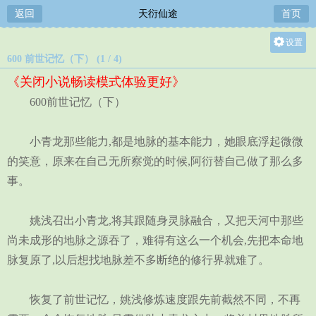
返回
天衍仙途
首页
设置
600 前世记忆（下） (1 / 4)
关灯
《关闭小说畅读模式体验更好》
大
600前世记忆（下）
中
小
小青龙那些能力,都是地脉的基本能力，她眼底浮起微微
的笑意，原来在自己无所察觉的时候,阿衍替自己做了那么多
事。
姚浅召出小青龙,将其跟随身灵脉融合，又把天河中那些
尚未成形的地脉之源吞了，难得有这么一个机会,先把本命地
脉复原了,以后想找地脉差不多断绝的修行界就难了。
恢复了前世记忆，姚浅修炼速度跟先前截然不同，不再