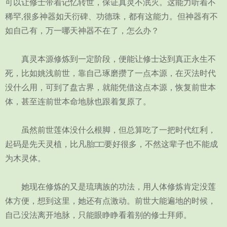
可以让修士带着记忆转世，保证真灵不泯灭。这能力听着不
稀罕,很多神器如天衍碑、功德珠，都有这能力。但神器有不
如自己有，万一哪天神器不在了，怎么办？
真灵本源修炼到一定阶段，便能让修士达到真正永生不
死，比如姚浅前世，靠自己琢磨攒了一点本源，在灭法时代
没什么用，可到了盘古界，就能凭借这点本源，恢复前世本
体，甚至连前世本命地脉也跟着复原了。
虽然前世莲体没什么根脚，但总算吃了一把时代红利，
起码是先天灵植，比凡胎□□要好很多，不然这辈子也不能成
为木灵体。
她现在修炼的又是琉璃族的功法，用人体修炼肯定没莲
体方便，想到这里，她还有点激动。前世大能遍地的时候，
自己没法离开地脉，只能眼睁睁看着别的修士拜师。