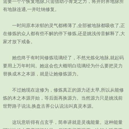
需要一个个恢复地脉,只需借助小青龙之力，将并封界地脉所
有地脉连通,一并吐纳修复。
一时间原本浓郁的灵气都稀薄了,全部被地脉都吸收了,正
在修炼的众人都有些不解的停下修炼,还是姚浅传音解释了,大
家才放下戒备。
她也终于有时间修炼琉璃经了，不然光炼化地脉,就起码
要用上万年时间。她这会也大概明白琉璃经为什么要把灵力
替换成木之本源，就是让她修炼源力。
不过她现在这修为，修炼真正的源力还太早,所以从能修
炼的木之本源开始，等后面再换源力。当然源力只是姚浅前
世野路子说法,换盘古界公认说法叫真灵本源。
这玩意听得有点玄乎，简单讲就是灵魂能量。这种能量