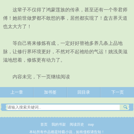
这辈子不仅得了鸿蒙莲族的传承，甚至还有一个帝君师
傅！她前世做梦都不敢想的事，居然都实现了！盘古界天道
也太大方了！
等自己将来修炼有成，一定好好替祂多养几条上品地
脉，让修行界环境更好，不然对不起祂给的气运！姚浅美滋
滋地想着，修炼更有动力了。
内容未完，下一页继续阅读
上一章
加书签
回目录
下一页
首页
我的书架
阅读历史
map
本站所有作品都是转载小说，如有侵权请告知！