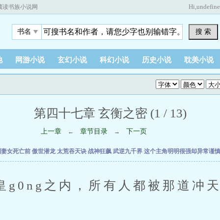
Hi,
undefin
藏读书族小说网
搜 索
书名
他
网游小说
玄幻小说
科幻小说
历史小说
耽美小说
第四十七章 玄衡之密 (1 / 13)
上一章
章节目录
下一页
←
→
到妻女死亡前
傲世潜龙
太荒吞天诀
战神狂飙
武逆九千界
这个主角明明很强却异常谨
ng之内，所有人都被那道冲天
。