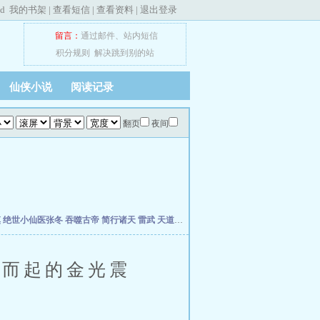
ed
我的书架
|
查看短信
|
查看资料
|
退出登录
留言：
通过邮件
、
站内短信
积分规则
解决跳到别的站
仙侠小说
阅读记录
翻页
夜间
慎
绝世小仙医张冬
吞噬古帝
简行诸天
雷武
天道天骄
开局签到荒古圣体
开局移植妖魔
而起的金光震