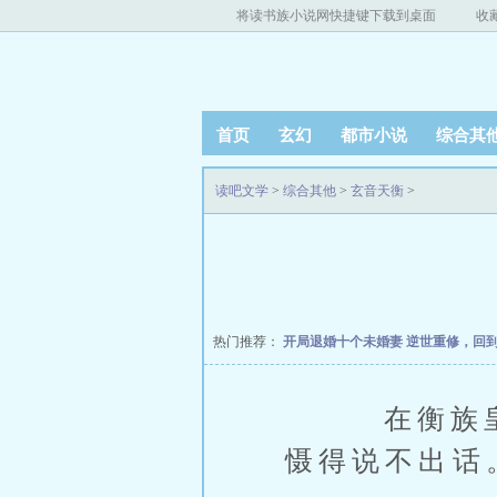
将读书族小说网快捷键下载到桌面
收
首页
玄幻
都市小说
综合其
读吧文学
>
综合其他
>
玄音天衡
>
热门推荐：
开局退婚十个未婚妻
逆世重修，回
在衡族皇g0
慑得说不出话