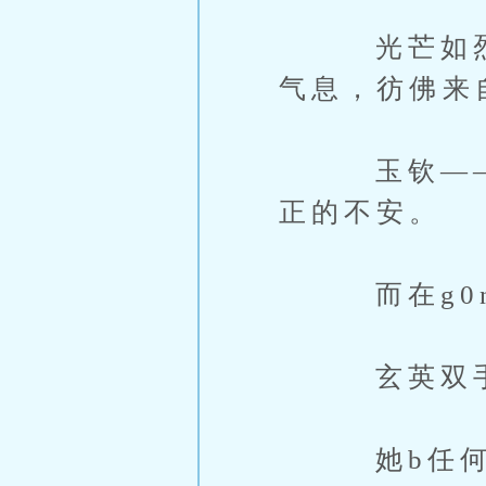
光芒如烈日
气息，彷佛来
玉钦——不
正的不安。
而在g0n
玄英双手紧
她b任何人