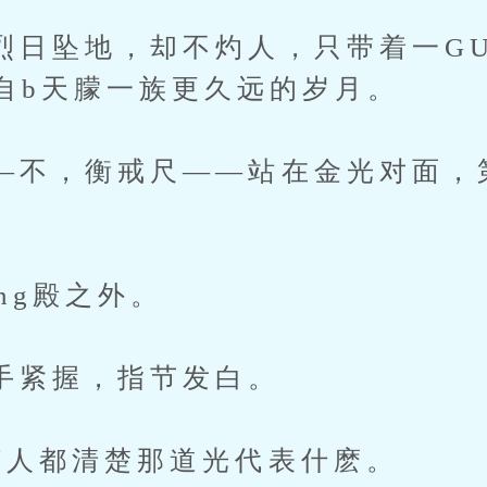
坠地，却不灼人，只带着一GU
自b天朦一族更久远的岁月。
，衡戒尺——站在金光对面，
g殿之外。
握，指节发白。
都清楚那道光代表什麽。