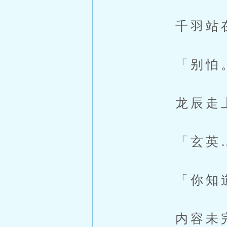
千羽站在她
「别怕
龙辰走上前
「玄英…
「你知道玄
内容未完，