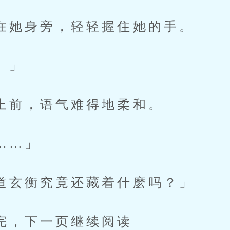
身旁，轻轻握住她的手。
。」
，语气难得地柔和。
…」
衡究竟还藏着什麽吗？」
下一页继续阅读