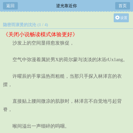
返回
逆光靠近你
首页
设置
隐密而滚烫的沈沦 (1 / 4)
关灯
《关闭小说畅读模式体验更好》
大
沙发上的空间显得愈发狭促，
中
小
空气中弥漫着属於男X的荷尔蒙与淡淡的沐浴rUx1ang。
许曜辰的手掌温热而粗糙，当那只手探入林泽言的衣
摆，
直接贴上腰间微凉的肌肤时，林泽言不自觉地弓起背
脊，
喉间溢出一声细碎的呜咽。