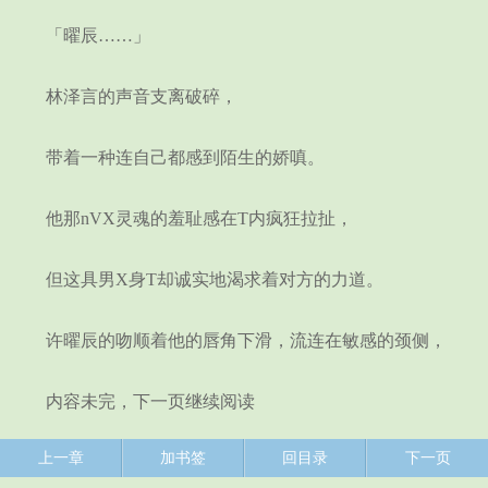
「曜辰……」
林泽言的声音支离破碎，
带着一种连自己都感到陌生的娇嗔。
他那nVX灵魂的羞耻感在T内疯狂拉扯，
但这具男X身T却诚实地渴求着对方的力道。
许曜辰的吻顺着他的唇角下滑，流连在敏感的颈侧，
内容未完，下一页继续阅读
上一章
加书签
回目录
下一页