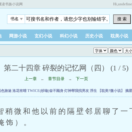
Hi,
undefin
藏读书族小说网
搜 索
书名
他
网游小说
玄幻小说
科幻小说
历史小说
耽美小说
第二十四章 碎裂的记忆网（四） (1 / 5)
上一章
章节目录
下一页
←
→
黑色旅途
洛花有晴
TWICE(纱瑜)奋不顾身
灯神帮我找男友
浮生
【耽美?微小说】
摘
微和他以前的隔壁邻居聊了一
掩饰）。