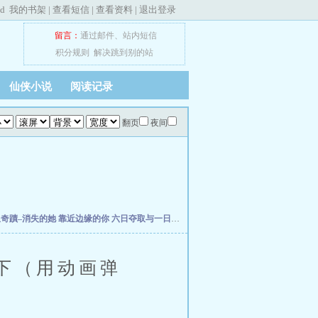
ed
我的书架
|
查看短信
|
查看资料
|
退出登录
留言：
通过邮件
、
站内短信
积分规则
解决跳到别的站
仙侠小说
阅读记录
翻页
夜间
星奇蹟–消失的她
靠近边缘的你
六日夺取与一日安息
查无此人的恋人
【伞修橙】圆梦
下（用动画弹