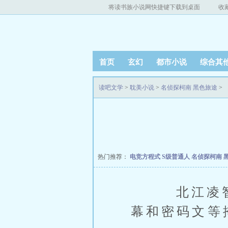
将读书族小说网快捷键下载到桌面
收
首页
玄幻
都市小说
综合其
读吧文学
>
耽美小说
>
名侦探柯南 黑色旅途
>
热门推荐：
电竞方程式
S级普通人
名侦探柯南 
北江凌智稍
幕和密码文等