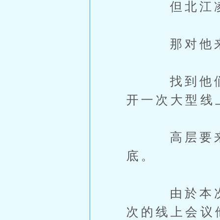
但北江凌智
那对他来
找到他们的
开一次大型线
高层要来聊
底。
由於本次行
次的线上会议