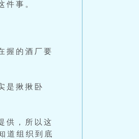
这件事。
在握的酒厂要
实是揪揪卧
提供，所以这
知道组织到底