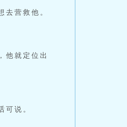
想去营救他。
，他就定位出
话可说。