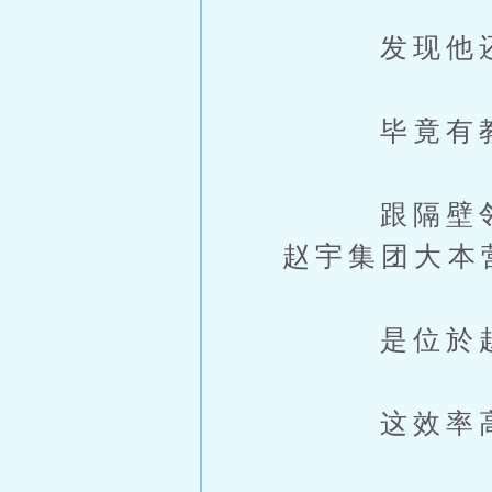
发现他还没
毕竟有教
跟隔壁邻居
赵宇集团大本
是位於赵宇
这效率高到