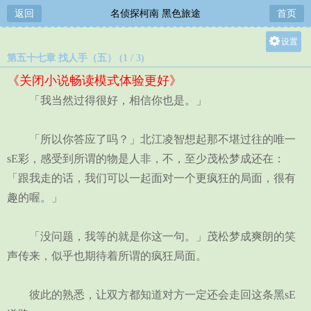
返回
名侦探柯南 黑色旅途
首页
设置
第五十七章 找人手（五） (1 / 3)
关灯
《关闭小说畅读模式体验更好》
大
「我当然过得很好，相信你也是。」
中
小
「所以你答应了吗？」北江凌智想起那不堪过往的唯一
sE彩，感受到所谓的物是人非，不，至少茂松梦成还在：
「跟我走的话，我们可以一起面对一个更疯狂的局面，很有
趣的喔。」
「没问题，我等的就是你这一句。」茂松梦成爽朗的笑
声传来，似乎也期待着所谓的疯狂局面。
彼此的熟悉，让双方都知道对方一定还会走回这条黑sE