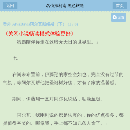
返回
名侦探柯南 黑色旅途
首页
设置
番外 AlvaDavis阿尔瓦戴维斯（下） (1 / 8)
关灯
《关闭小说畅读模式体验更好》
大
「我愿陪伴你走在这暗无天日的世界里。」
中
小
七、
在尚未布置前，伊藤翔的家空空如也，完全没有过节的
气氛，等阿尔瓦帮他把圣诞树好後，才有了家的温馨感。
期间，伊藤翔一直对阿尔瓦说话，聒噪至极。
「阿尔瓦，我刚刚说的都是认真的，你的优点很多，都
是值得夸奖的。哪像我，手上都不知几条人命了。」