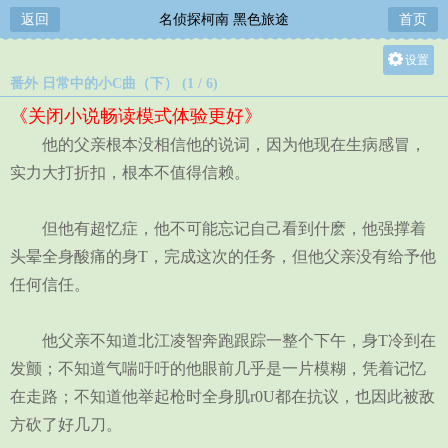
返回
名侦探柯南 黑色旅途
首页
设置
番外 日常中的小C曲（下） (1 / 6)
关灯
《关闭小说畅读模式体验更好》
大
他的父亲根本没相信他的说词，因为他现在生病感冒，
中
实力大打折扣，根本不值得信赖。
小
但他有超忆症，他不可能忘记自己看到什麽，他强撑着
头晕全身酸痛的身T，完成这次的任务，但他父亲没有给予他
任何信任。
他父亲不知道北江凌智奔跑跟踪一整个下午，身T冷到在
发颤；不知道气喘吁吁的他眼前几乎是一片模糊，凭着记忆
在走路；不知道他举起枪时全身肌r0U都在抗议，也因此被敌
方砍了好几刀。