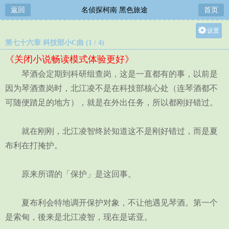
返回
名侦探柯南 黑色旅途
首页
设置
第七十六章 科技部小C曲 (1 / 4)
关灯
《关闭小说畅读模式体验更好》
大
琴酒会定期到科研组查岗，这是一直都有的事，以前是
中
因为琴酒查岗时，北江凌不是在科技部核心处（连琴酒都不
小
可随便踏足的地方），就是在外出任务，所以都刚好错过。
就在刚刚，北江凌智终於知道这不是刚好错过，而是夏
布利在打掩护。
原来所谓的「保护」是这回事。
夏布利会特地调开保护对象，不让他遇见琴酒。第一个
是索甸，後来是北江凌智，现在是诺亚。