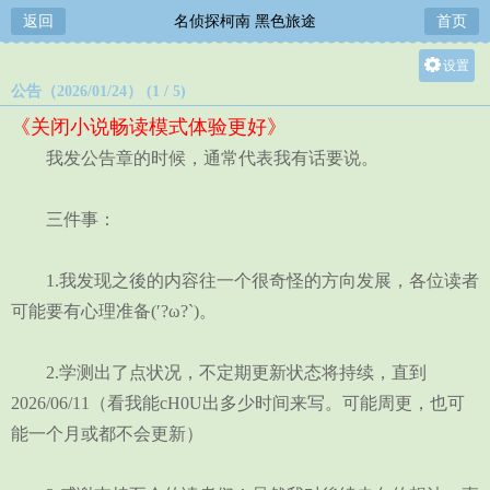
返回
名侦探柯南 黑色旅途
首页
设置
公告（2026/01/24） (1 / 5)
关灯
《关闭小说畅读模式体验更好》
大
我发公告章的时候，通常代表我有话要说。
中
小
三件事：
1.我发现之後的内容往一个很奇怪的方向发展，各位读者
可能要有心理准备(′?ω?`)。
2.学测出了点状况，不定期更新状态将持续，直到
2026/06/11（看我能cH0U出多少时间来写。可能周更，也可
能一个月或都不会更新）