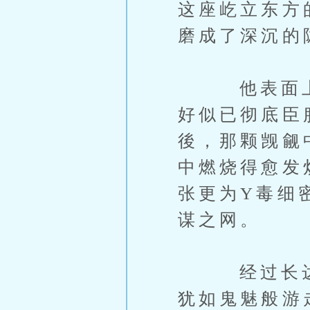
这座屹立东方
磨成了深沉的
他表面上偃
好似已彻底臣
後，那颗觊觎
中燃烧得愈发
张更为Y毒细
谋之网。
经过长达数年
犹如鬼魅般游