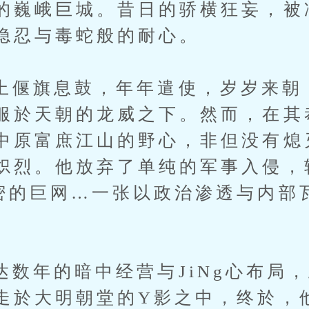
的巍峨巨城。昔日的骄横狂妄，被
隐忍与毒蛇般的耐心。
旗息鼓，年年遣使，岁岁来朝
服於天朝的龙威之下。然而，在其
中原富庶江山的野心，非但没有熄
炽烈。他放弃了单纯的军事入侵，
密的巨网…一张以政治渗透与内部
的暗中经营与JiNg心布局，
走於大明朝堂的Y影之中，终於，