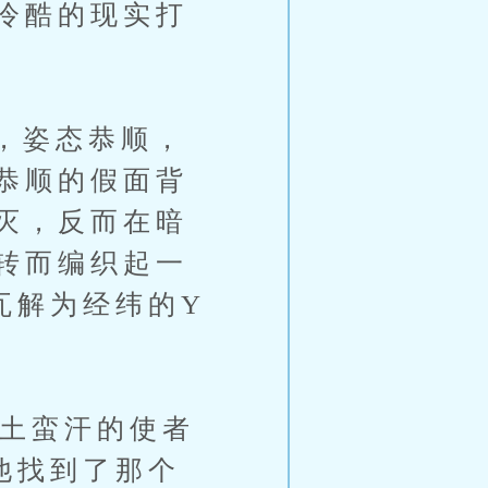
冷酷的现实打
，姿态恭顺，
恭顺的假面背
灭，反而在暗
转而编织起一
瓦解为经纬的Y
土蛮汗的使者
他找到了那个