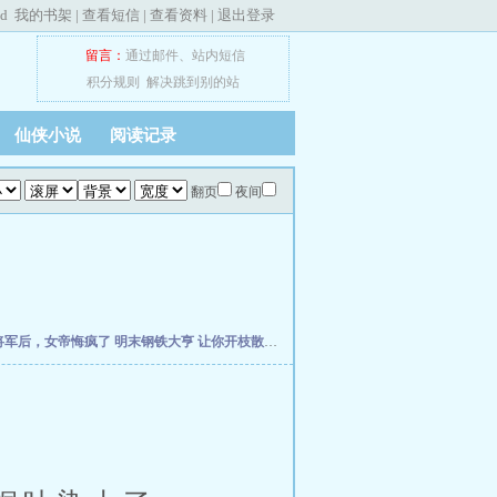
ed
我的书架
|
查看短信
|
查看资料
|
退出登录
留言：
通过邮件
、
站内短信
积分规则
解决跳到别的站
仙侠小说
阅读记录
翻页
夜间
将军后，女帝悔疯了
明末钢铁大亨
让你开枝散叶，你带七名罪女造反？
穿越成农家妇