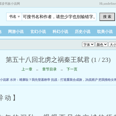
Hi,
undefin
藏读书族小说网
搜 索
书名
他
网游小说
玄幻小说
科幻小说
历史小说
耽美小说
第五十八回北虏之祸秦王弑君 (1 / 23)
上一章
章节目录
下一页
←
→
时小说家
水浒：靖康耻？我先登基称帝
抗战：打造重装合成旅，决战淞沪
把我推给女
动】