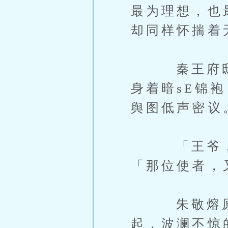
最为理想，也
却同样怀揣着
秦王府邸深
身着暗sE锦
舆图低声密议
「王爷，」
「那位使者，
朱敬熔原本
起，波澜不惊