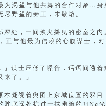
最为渴望与他共舞的合作对象…身
无尽野望的秦王，朱敬熔。
处，一间烛火摇曳的密室之内
袍，正与他最为信赖的心腹谋士，
。
谋士压低了嗓音，话语间透着
又来了。」
凝视着舆图上京城位置的双目
的眸底深处掠过一抹幽暗的JiNg