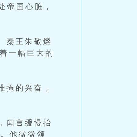
处帝国心脏，
。秦王朱敬熔
对着一幅巨大的
难掩的兴奋，
，闻言缓慢抬
光。他微微颔