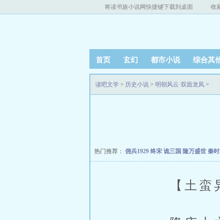
将读书族小说网快捷键下载到桌面
收
首页
玄幻
都市小说
综合其
读吧文学
>
历史小说
>
明朝风云·双面龙凤
>
热门推荐：
佣兵1929
终宋
诡三国
隆万盛世
秦
【土蛮异