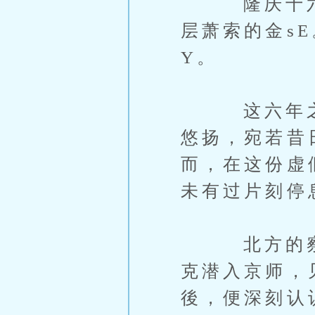
隆庆十六年
层萧索的金s
Y。
这六年之间
悠扬，宛若昔
而，在这份虚
未有过片刻停
北方的察哈
克潜入京师，
後，便深刻认