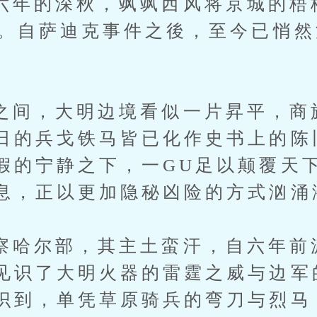
的深秋，飒飒西风将京城的梧
E。自萨迪克事件之後，至今已悄
，大明边境看似一片昇平，商
日的兵戈铁马皆已化作史书上的陈
假的宁静之下，一GU足以颠覆天
息，正以更加隐秘凶险的方式汹涌
尔部，其主土蛮汗，自六年前
见识了大明火器的雷霆之威与边军
识到，单凭草原骑兵的弯刀与烈马