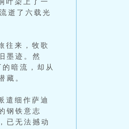
桐叶染上了一
然流逝了六载光
旅往来，牧歌
旧墨迹。然
下的暗流，却从
潜藏。
派遣细作萨迪
的钢铁意志
，已无法撼动