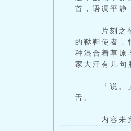
首，语调平静
片刻之後，
的鞑靼使者，
种混合着草原
家大汗有几句
「说。」朱
舌。
内容未完，