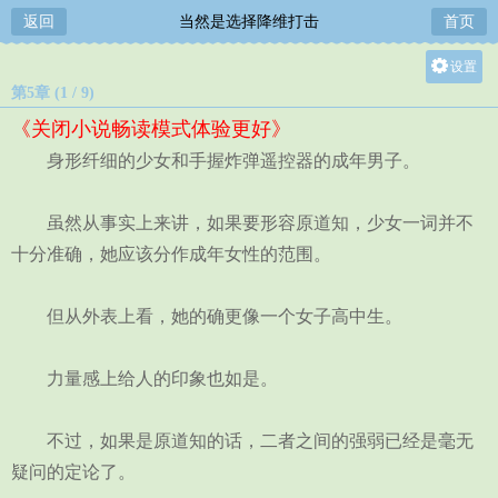
返回
当然是选择降维打击
首页
设置
第5章 (1 / 9)
关灯
《关闭小说畅读模式体验更好》
大
身形纤细的少女和手握炸弹遥控器的成年男子。
中
小
虽然从事实上来讲，如果要形容原道知，少女一词并不
十分准确，她应该分作成年女性的范围。
但从外表上看，她的确更像一个女子高中生。
力量感上给人的印象也如是。
不过，如果是原道知的话，二者之间的强弱已经是毫无
疑问的定论了。