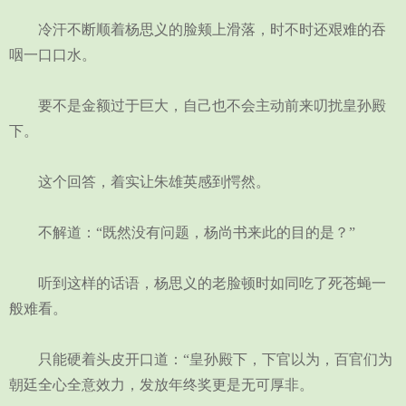
冷汗不断顺着杨思义的脸颊上滑落，时不时还艰难的吞
咽一口口水。
要不是金额过于巨大，自己也不会主动前来叨扰皇孙殿
下。
这个回答，着实让朱雄英感到愕然。
不解道：“既然没有问题，杨尚书来此的目的是？”
听到这样的话语，杨思义的老脸顿时如同吃了死苍蝇一
般难看。
只能硬着头皮开口道：“皇孙殿下，下官以为，百官们为
朝廷全心全意效力，发放年终奖更是无可厚非。