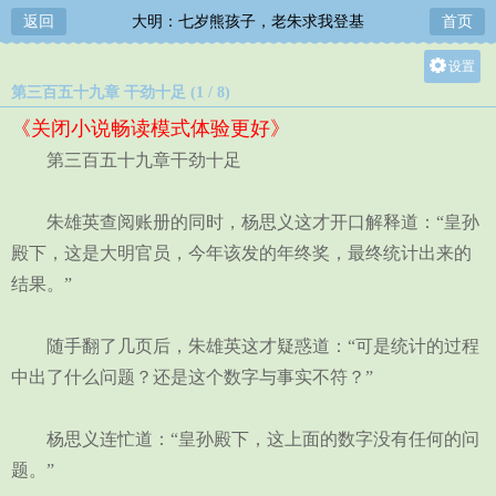
返回
大明：七岁熊孩子，老朱求我登基
首页
设置
第三百五十九章 干劲十足 (1 / 8)
关灯
《关闭小说畅读模式体验更好》
大
第三百五十九章干劲十足
中
小
朱雄英查阅账册的同时，杨思义这才开口解释道：“皇孙
殿下，这是大明官员，今年该发的年终奖，最终统计出来的
结果。”
随手翻了几页后，朱雄英这才疑惑道：“可是统计的过程
中出了什么问题？还是这个数字与事实不符？”
杨思义连忙道：“皇孙殿下，这上面的数字没有任何的问
题。”