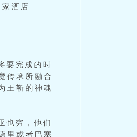
家酒店
！
将要完成的时
魔传承所融合
为王靳的神魂
亚也穷，他们
德里或者巴塞