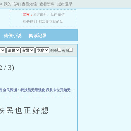
ed
我的书架
|
查看短信
|
查看资料
|
退出登录
留言：
通过邮件
、
站内短信
积分规则
解决跳到别的站
仙侠小说
阅读记录
翻页
夜间
 3)
线
全民深渊：我技能无限强化
我从末世开始无敌
网游之王者再战
星际叛徒
我以狐仙
铁民也正好想