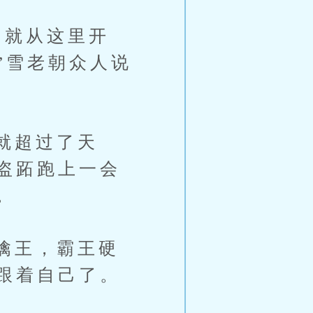
就从这里开
”雪老朝众人说
就超过了天
盗跖跑上一会
。
擒王，霸王硬
跟着自己了。