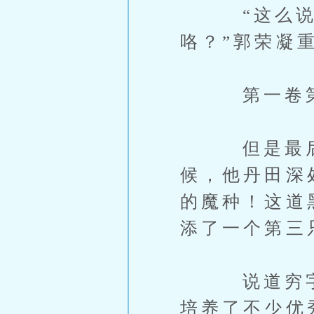
“这么说，
咯？”郭荣凝
第一卷第1
但是最后那
候，他丹田深
的魔种！这道
添了一个第三
说道穷字，
培养了不少优