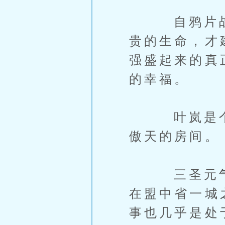
自鸦片战争
贵的生命，才
强盛起来的真
的幸福。
叶岚是个聪
傲天的房间。
三圣元气大
在盟中省一城
事也几乎是处