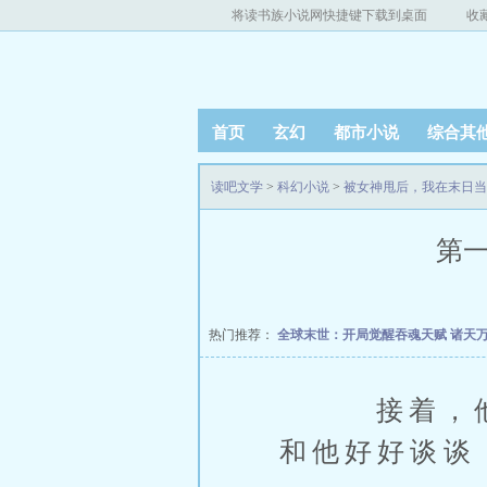
将读书族小说网快捷键下载到桌面
收
首页
玄幻
都市小说
综合其
读吧文学
>
科幻小说
>
被女神甩后，我在末日当
第一
热门推荐：
全球末世：开局觉醒吞魂天赋
诸天
接着，他就
和他好好谈谈