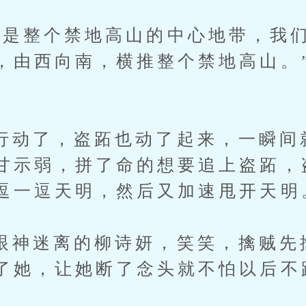
整个禁地高山的中心地带，我们
，由西向南，横推整个禁地高山。
了，盗跖也动了起来，一瞬间
甘示弱，拼了命的想要追上盗跖，
逗一逗天明，然后又加速甩开天明
迷离的柳诗妍，笑笑，擒贼先
了她，让她断了念头就不怕以后不